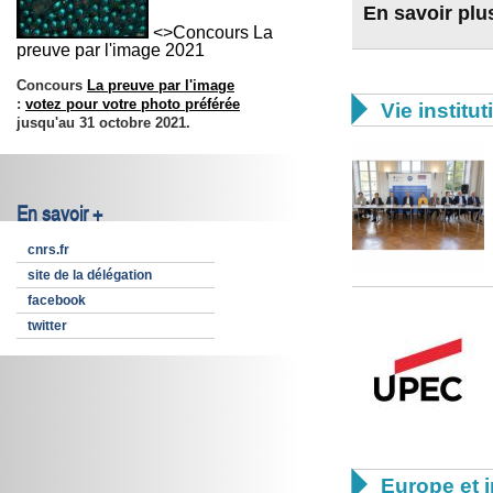
En savoir plu
<>Concours La
preuve par l'image 2021
Concours
La preuve par l'image

:
votez pour votre photo préférée
Vie institut
jusqu'au 31 octobre 2021.
En savoir +
cnrs.fr
site de la délégation
facebook
twitter

Europe et i