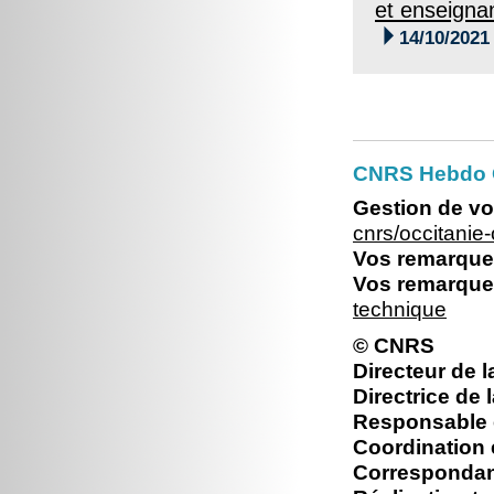
et enseigna

14/10/2021
CNRS Hebdo O
Gestion de vo
cnrs/occitani
Vos remarques
Vos remarques
technique
© CNRS
Directeur de l
Directrice de 
Responsable é
Coordination 
Correspondan