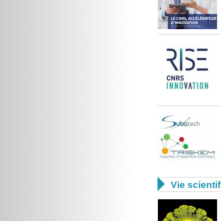

Vie scienti