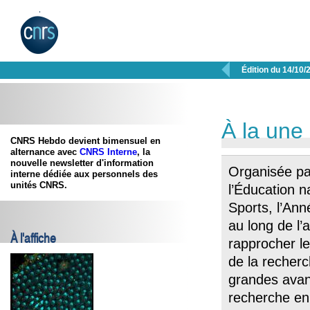

Édition du 14/10/
À la une
CNRS Hebdo devient bimensuel en
alternance avec
CNRS Interne
, la
nouvelle newsletter d'information
​Organisée pa
interne dédiée aux personnels des
unités CNRS.
l’Éducation n
Sports, l’Ann
au long de l’
À l'affiche
rapprocher l
de la recherc
grandes avan
recherche en 