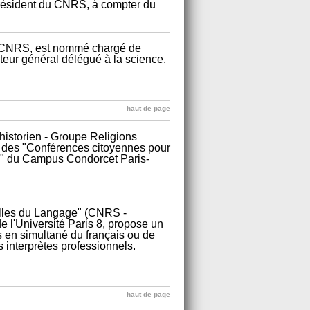
président du CNRS, à compter du
u CNRS, est nommé chargé de
teur général délégué à la science,
haut de page
historien - Groupe Religions
e des "Conférences citoyennes pour
es" du Campus Condorcet Paris-
melles du Langage" (CNRS -
de l'Université Paris 8, propose un
s en simultané du français ou de
 interprètes professionnels.
haut de page