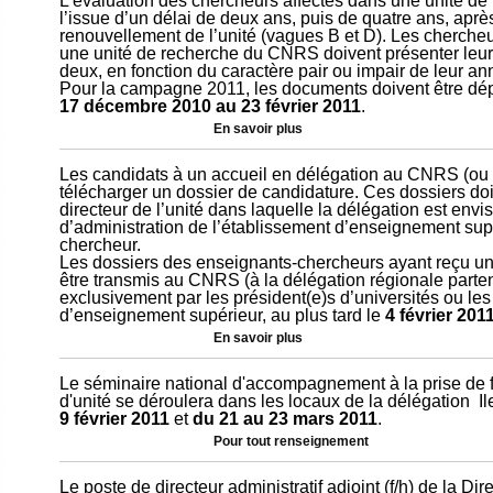
L’évaluation des chercheurs affectés dans une unité de
l’issue d’un délai de deux ans, puis de quatre ans, aprè
renouvellement de l’unité (vagues B et D). Les chercheu
une unité de recherche du CNRS doivent présenter leur 
deux, en fonction du caractère pair ou impair de leur a
Pour la campagne 2011, les documents doivent être dép
17 décembre 2010 au 23 février 2011
.
En savoir plus
Les candidats à un accueil en délégation au CNRS (ou
télécharger un dossier de candidature. Ces dossiers doiv
directeur de l’unité dans laquelle la délégation est env
d’administration de l’établissement d’enseignement supé
chercheur.
Les dossiers des enseignants-chercheurs ayant reçu un 
être transmis au CNRS (à la délégation régionale parten
exclusivement par les président(e)s d’universités ou les
d’enseignement supérieur, au plus tard le
4 février 201
En savoir plus
Le séminaire national d'accompagnement à la prise de 
d'unité se déroulera dans les locaux de la délégation 
9 février 2011
et
du 21 au 23 mars 2011
.
Pour tout renseignement
Le poste de directeur administratif adjoint (f/h) de la Dir