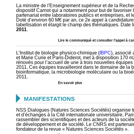
La ministre de l'Enseignement supérieur et de la Reche
dispositif Carnot qui a notamment pour but de favoriser l
partenariat entre laboratoires publics et entreprises, et
Doté d’environ 60 M€ par an, ce 2e appel à candidature
labellisation et élargit le champ des thématiques. Date 
2011
.
Lire le communiqué
et
consulter l’appel à c
L’Institut de biologie physico-chimique (
IBPC
), associé
et Marie Curie et Paris-Diderot, met à disposition 170 
rénovés pour l’accueil de une à trois nouvelles équipes
2011. Ces équipes travailleront dans le domaine de la bi
bioinformatique, la microbiologie moléculaire ou la bioén
2011.
En savoir plus

MANIFESTATIONS
NSS Dialogues (Natures Sciences Sociétés) organise tro
et d’échanges à la Cité internationale universitaire, Pari
rassembler des scientifiques et des acteurs de la société
de développement et de société. Le CNRS est partena
fondateur de la revue « Natures Sciences Sociétés ».