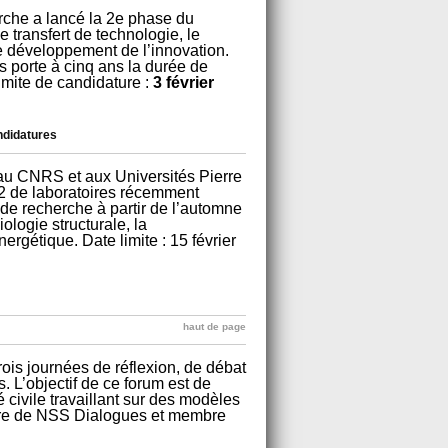
rche a lancé la 2e phase du
e transfert de technologie, le
 le développement de l’innovation.
s porte à cinq ans la durée de
limite de candidature :
3 février
andidatures
 au CNRS et aux Universités Pierre
m2 de laboratoires récemment
 de recherche à partir de l’automne
ologie structurale, la
ergétique. Date limite : 15 février
haut de page
is journées de réflexion, de débat
s. L’objectif de ce forum est de
 civile travaillant sur des modèles
ire de NSS Dialogues et membre