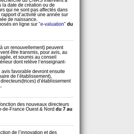
 recherche du CNRS intervient à
s la date de création ou de
rs qui ne sont pas affectés dans
rapport d’activité une année sur
nnée de naissance.
osés en ligne sur "
e-valuation
"
du
 à un renouvellement) peuvent
ent être transmis, pour avis, au
isagée, et soumis au conseil
rieur dont relève l’enseignant-
avis favorable devront ensuite
aire de l’établissement),
 directeurs(trices) d’établissement
1
.
fonction des nouveaux directeurs
Ile-de-France Ouest & Nord
du 7 au
ection de l’innovation et des