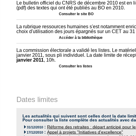
Le bulletin officiel du CNRS de décembre 2010 est en l
(pdf) des textes qui ont été publiés au BO en 2010.
Consulter le site BO
La rubrique ressources humaines s'est notamment enric
choix d'utilisation des jours épargnés sur un CET au 3
Accéder à la bibliothèque
La commission électorale a validé les listes. Le matériel
janvier 2011, sous pli individuel. La date limite de réce
janvier 2011
, 10h.
Consulter les listes
Dates limites
Les actualités qui suivent sont celles dont la date limi
Pour consulter la liste complète des actualités avec da
:
Réforme des retraites : départ anticipé pour le

31/12/2010
:
Appel à projets "Initiatives d'excellence"

17/12/2010