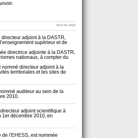
rvoir.
haut de page
 directeur adjoint à la DASTR,
d’enseignement supérieur et de
mée directrice adjointe à la DASTR,
anismes nationaux, à compter du
 nommé directeur adjoint à la
és territoriales et les sites de
nommé auditeur au sein de la
bre 2010.
irecteur adjoint scientifique à
du 1er décembre 2010, en
che de l'EHESS, est nommée