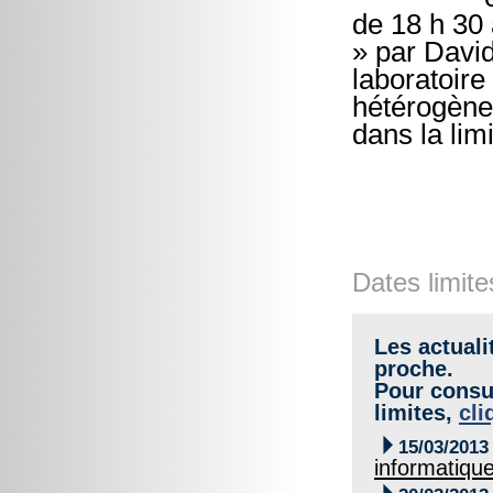
de 18 h 30
» par Davi
laboratoir
hétérogènes
dans la lim
Dates limite
Les actuali
proche.
Pour consul
limites,
cli

15/03/2013
informatiqu