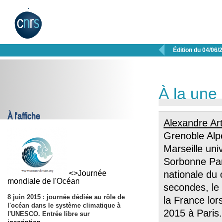

Édition du 04/06/
À la une
À l'affiche
Alexandre Ar
Grenoble Al
Marseille uni
Sorbonne Pari
<>Journée
nationale du
mondiale de l'Océan
secondes, le
8 juin 2015
: journée dédiée au rôle de
la France lors
l'océan dans le système climatique à
2015 à Paris
l'UNESCO. Entrée libre sur