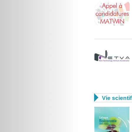

Vie scienti