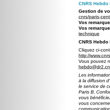
CNRS Hebdo P
Gestion de vo
cnrs/paris-ce
Vos remarques
Vos remarques
technique
CNRS Hebdo Il
Cliquez ci-con
http://www.cn
Vous pouvez no
hebdo@dr2.cnr
Les information
à la diffusion 
le service de 
Paris B. Confor
vous bénéficiez
vous concernen
communication