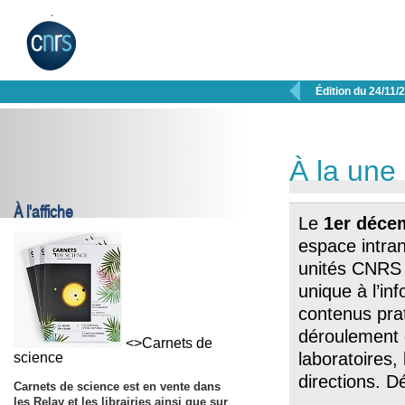

Édition du 24/11/
À la une
À l'affiche
Le
1er déce
espace intra
unités CNRS
unique à l’inf
contenus prat
déroulement d
<>Carnets de
laboratoires, 
science
directions. 
Carnets de science est en vente dans
les Relay et les librairies ainsi que sur