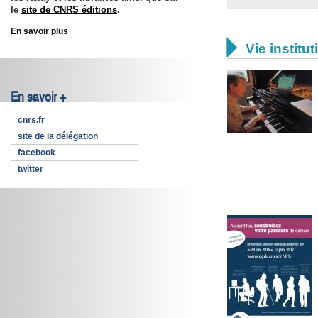
le
site de CNRS éditions
.
En savoir plus

Vie institut
En savoir +
cnrs.fr
site de la délégation
facebook
twitter