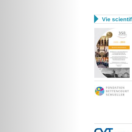

Vie scienti