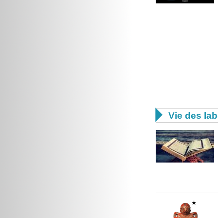

Vie des lab