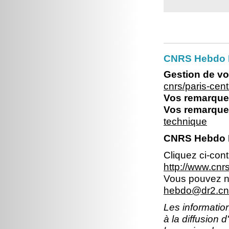
CNRS Hebdo P
Gestion de vo
cnrs/paris-ce
Vos remarques
Vos remarques
technique
CNRS Hebdo Il
Cliquez ci-con
http://www.cn
Vous pouvez no
hebdo@dr2.cnr
Les information
à la diffusion 