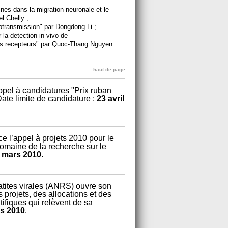
lines dans la migration neuronale et le
l Chelly ;
liotransmission" par Dongdong Li ;
r la detection in vivo de
eurs recepteurs" par Quoc-Thang Nguyen
haut de page
appel à candidatures "Prix ruban
Date limite de candidature :
23 avril
e l’appel à projets 2010 pour le
domaine de la recherche sur le
 mars 2010
.
atites virales (ANRS) ouvre son
 projets, des allocations et des
tifiques qui relèvent de sa
s 2010
.