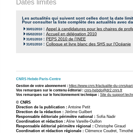
Dates limites
Les actualités qui suivent sont celles dont la date limi
Pour consulter la liste complète des actualités avec da
:
Appel à candidatures pour les chaires de profe

30/01/2010
:
Accueil en délégation 2010

05/02/2010
:
PEPS 2010 de l'INEE

31/01/2010
:
Colloque et livre blanc des SHS sur l'Océanie

31/01/2010
CNRS Hebdo Paris-Centre
Gestion de votre abonnement :
https://www.cnrs.fr/actualite-du-cnrs/p
Vos remarques sur le contenu éditorial :
cnrs-hebdo@dr2.cnrs.fr
Vos remarques sur le fonctionnement technique :
Site du support tec
© CNRS
Direction de la publication :
Antoine Petit
Direction de la rédaction :
Jérôme Guilbert
Responsable éditoriale périmètre national :
Sofia Nadir
Coordination et rédaction :
Aline Vareille-Ouillon
Responsable éditorial périmètre régional :
Christophe Giraud
Coordination et rédaction régionale :
Clémence Coudret, Timothé P