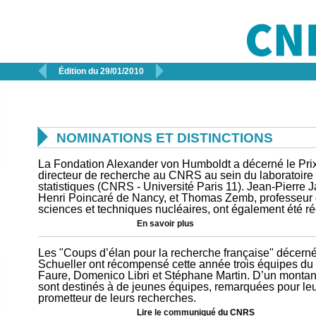


Édition du 29/01/2010

NOMINATIONS ET DISTINCTIONS
La Fondation Alexander von Humboldt a décerné le Pr
directeur de recherche au CNRS au sein du laboratoire
statistiques (CNRS - Université Paris 11). Jean-Pierre J
Henri Poincaré de Nancy, et Thomas Zemb, professeur de 
sciences et techniques nucléaires, ont également été 
En savoir plus
Les "Coups d’élan pour la recherche française" décerné
Schueller ont récompensé cette année trois équipes du
Faure, Domenico Libri et Stéphane Martin. D’un montant
sont destinés à de jeunes équipes, remarquées pour leur
prometteur de leurs recherches.
Lire
le communiqué
du CNRS