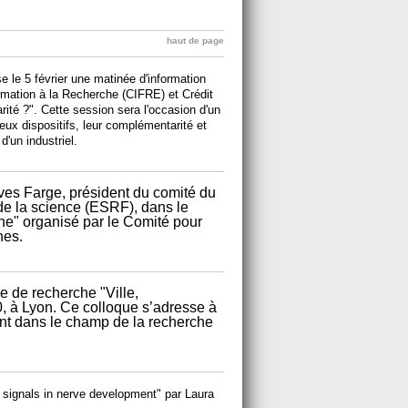
haut de page
se le 5 février une matinée d'information
rmation à la Recherche (CIFRE) et Crédit
té ?". Cette session sera l'occasion d'un
deux dispositifs, leur complémentarité et
'un industriel.
Yves Farge, président du comité du
e la science (ESRF), dans le
he" organisé par le Comité pour
nes.
e de recherche "Ville,
, à Lyon. Ce colloque s’adresse à
t dans le champ de la recherche
d signals in nerve development" par Laura