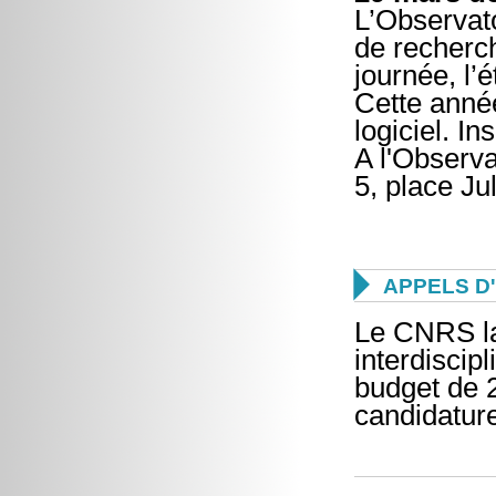
L’Observato
de recherc
journée, l’
Cette année
logiciel. I
A l'Observa
5, place J

APPELS D
Le CNRS lan
interdiscip
budget de 2
candidatur