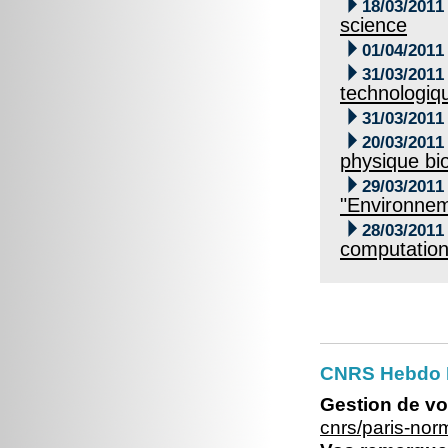

18/03/2011
science

01/04/2011

31/03/2011
technologiq

31/03/2011

20/03/2011
physique bio

29/03/2011
"Environneme

28/03/2011
computationa
CNRS Hebdo 
Gestion de vo
cnrs/paris-no