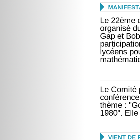

MANIFEST
Le 22ème c
organisé d
Gap et Bobi
participati
lycéens pou
mathémati
Le Comité 
conférence
thème : "G
1980". Elle

VIENT DE 