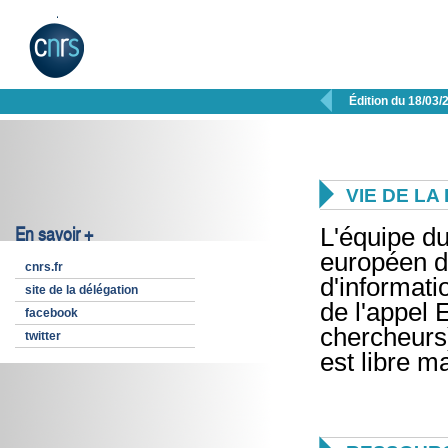

Édition du 18/03/

VIE DE L
En savoir +
L'équipe du
européen d
cnrs.fr
d'informati
site de la délégation
de l'appel
facebook
chercheurs
twitter
est libre ma