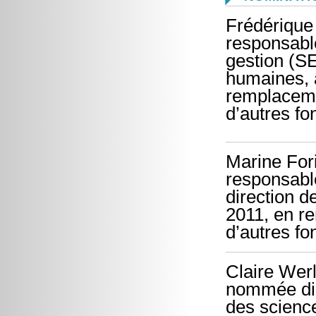
Frédérique 
responsable
gestion (S
humaines, 
remplaceme
d’autres fo
Marine For
responsable
direction d
2011, en r
d’autres fo
Claire Wer
nommée dire
des science