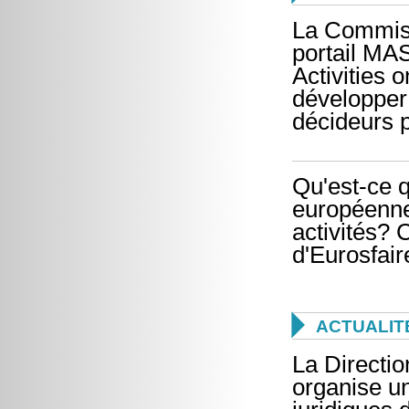
La Commiss
portail MA
Activities 
développer 
décideurs p
Qu'est-ce 
européenne
activités?
d'Eurosfair

ACTUALIT
La Directi
organise un