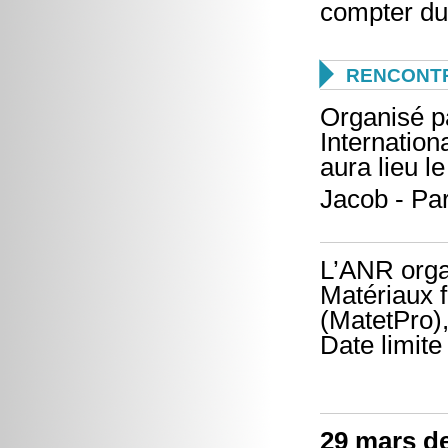
compter du

RENCONTR
Organisé p
Internation
aura lieu l
Jacob - Par
L’ANR organ
Matériaux f
(MatetPro),
Date limite 
29 mars d