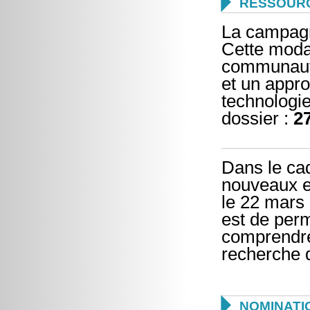

RESSOUR
La campagn
Cette modal
communauté
et un appr
technologi
dossier :
2
Dans le cad
nouveaux en
le 22 mars 
est de per
comprendre 
recherche d

NOMINATI