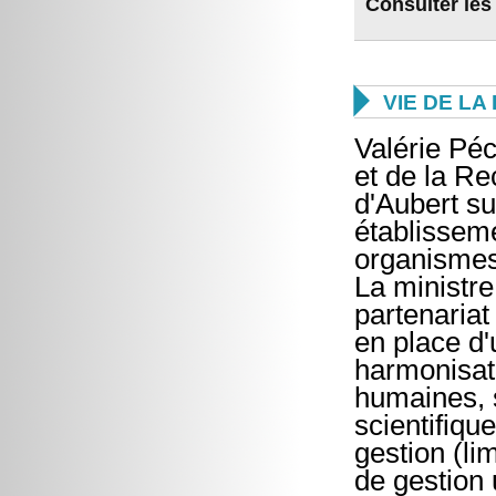
Consulter les

VIE DE L
Valérie Péc
et de la Re
d'Aubert su
établissem
organismes
La ministre
partenariat
en place d'
harmonisat
humaines, s
scientifique
gestion (li
de gestion 