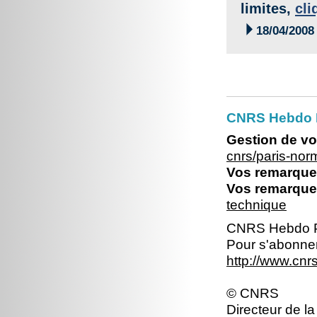
limites,
cli

18/04/2008
CNRS Hebdo 
Gestion de vo
cnrs/paris-no
Vos remarques
Vos remarques
technique
CNRS Hebdo P
Pour s'abonner
http://www.cn
© CNRS
Directeur de la