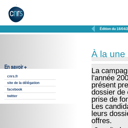

Édition du 18/04/
À la une
En savoir +
La campagn
l'année 200
cnrs.fr
site de la délégation
présent pre
facebook
dossier de 
twitter
prise de fo
Les candid
leurs dossi
offres.