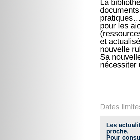
La bibliot
documents (
pratiques…
pour les ai
(ressources
et actuali
nouvelle r
Sa nouvell
nécessiter u
Dates limite
Les actuali
proche.
Pour consul