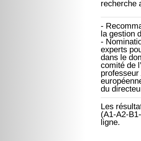
recherche 
- Recomma
la gestion d
- Nominati
experts pou
dans le dom
comité de l
professeur 
européennes
du directe
Les résulta
(A1-A2-B1-
ligne.