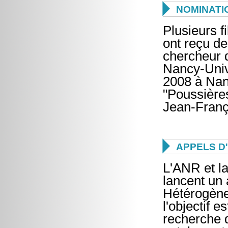

NOMINATI
Plusieurs f
ont reçu de
chercheur 
Nancy-Univ
2008 à Nan
"Poussières
Jean-Franç

APPELS D
L'ANR et l
lancent un
Hétérogène
l'objectif 
recherche 