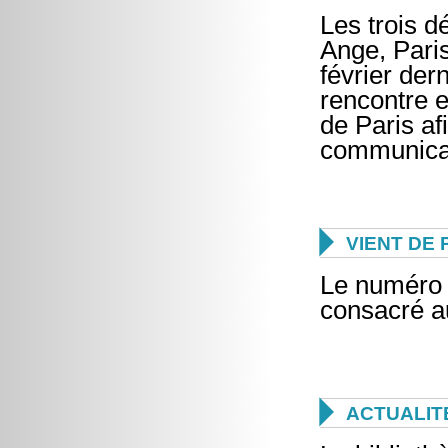
Les trois d
Ange, Paris
février der
rencontre 
de Paris af
communicati

VIENT DE 
Le numéro 
consacré au

ACTUALIT