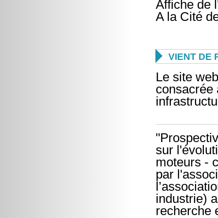
Affiche de 
A la Cité de

VIENT DE 
Le site web
consacrée 
infrastruct
"Prospectiv
sur l'évolu
moteurs - c
par l'assoc
l’associati
industrie) 
recherche e