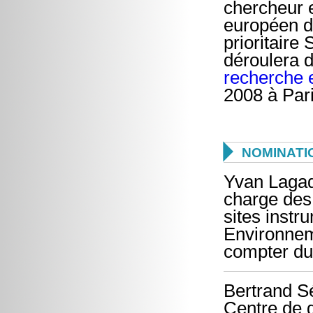
chercheur e
européen d
prioritaire
déroulera 
recherche e
2008 à Pari

NOMINATI
Yvan Lagad
charge des
sites instr
Environnem
compter du 
Bertrand S
Centre de g