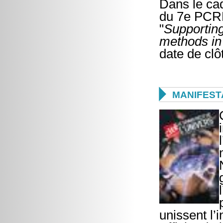
Dans le ca
du 7e PCRD,
"
Supporting
methods in
date de clô

MANIFEST
unissent l’i