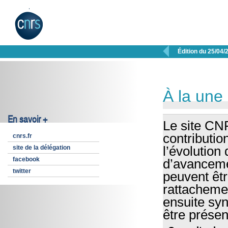

Édition du 25/04/
À la une
En savoir +
Le site CN
contributio
cnrs.fr
site de la délégation
l’évolution
facebook
d’avancemen
twitter
peuvent êt
rattachemen
ensuite syn
être présen