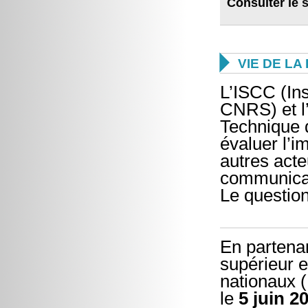
Consulter le

VIE DE L
L’ISCC (In
CNRS) et l’
Technique 
évaluer l’i
autres acte
communicati
Le question
En partenar
supérieur e
nationaux 
le
5 juin 2