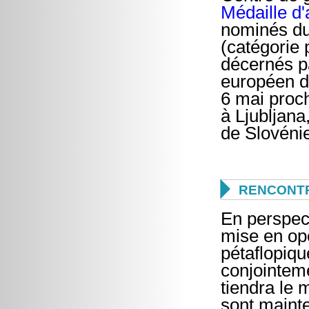
Médaille d
nominés du
(catégorie 
décernés p
européen de
6 mai proch
à Ljubljana
de Slovéni

RENCONTR
En perspect
mise en opé
pétaflopiq
conjointeme
tiendra le 
sont maint