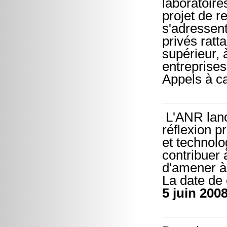
laboratoire
projet de r
s'adressent
privés rat
supérieur,
entreprises
Appels à c
L'ANR lance
réflexion p
et technolo
contribuer 
d'amener à 
La date de 
5 juin 200