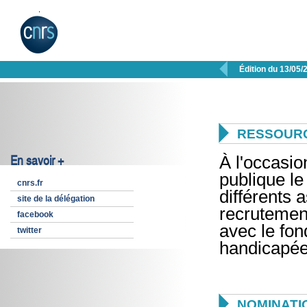

Édition du 13/05/

RESSOUR
En savoir +
À l'occasio
publique l
cnrs.fr
différents 
site de la délégation
recrutemen
facebook
avec le fon
twitter
handicapées

NOMINATI