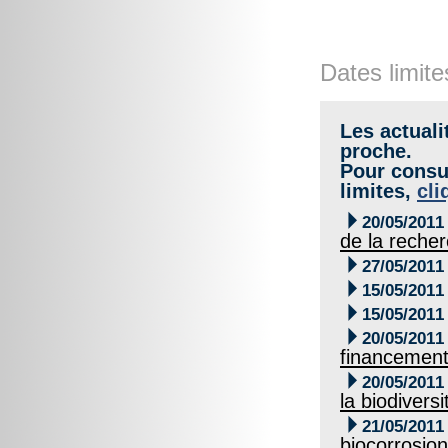
Dates limite
Les actuali
proche.
Pour consul
limites,
cli

20/05/2011
de la recher

27/05/2011

15/05/2011

15/05/2011

20/05/2011
financement 

20/05/2011
la biodivers

21/05/2011
biocorrosion