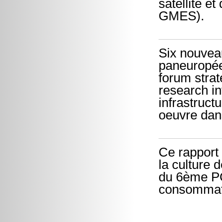
satellite e
GMES).
Six nouveau
paneuropéen
forum stra
research in
infrastruct
oeuvre dan
Ce rapport
la culture 
du 6ème PCR
consommat