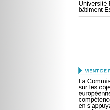
Université 
bâtiment Es

VIENT DE 
La Commiss
sur les obje
européenne.
compétence
en s'appuy