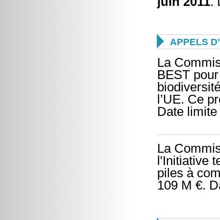
juin 2011
.

APPELS D
La Commiss
BEST pour l
biodiversit
l’UE. Ce p
Date limite
La Commiss
l'Initiative
piles à com
109 M €. Da