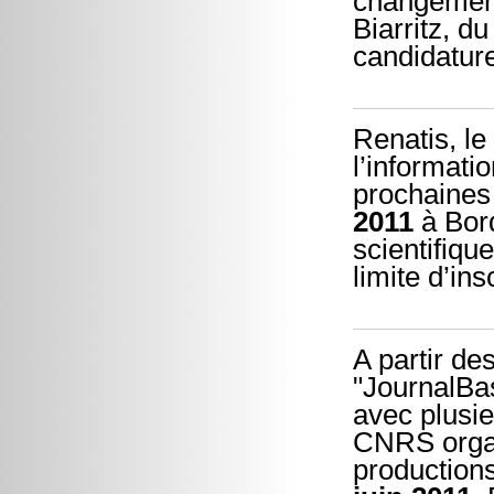
changement
Biarritz, d
candidatur
Renatis, le
l’informati
prochaine
2011
à Bord
scientifiqu
limite d’ins
A partir de
"JournalBas
avec plusie
CNRS organ
productions