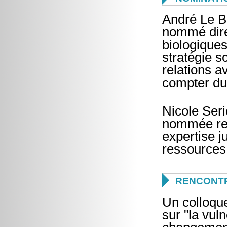
André Le B
nommé direc
biologiques
stratégie sc
relations a
compter du 
Nicole Ser
nommée res
expertise j
ressources

RENCONTR
U
n colloque
sur "la vul