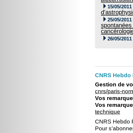

15/05/2011
d'astrophys

25/05/2011
spontanées c
cancérologi

26/05/2011
CNRS Hebdo 
Gestion de vo
cnrs/paris-no
Vos remarques
Vos remarques
technique
CNRS Hebdo P
Pour s'abonner