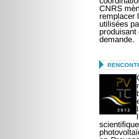
coordinatio
CNRS mène 
remplacer l
utilisées p
produisant 
demande.

RENCONTR
scientifiqu
photovoltaï