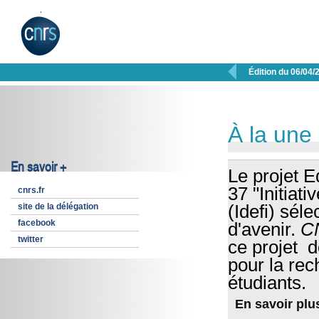

Édition du 06/04/
À la une
En savoir +
Le projet E
37 "Initiat
cnrs.fr
site de la délégation
(Idefi) sél
facebook
d'avenir.
C
twitter
ce projet d
pour la rec
étudiants.
En savoir plu