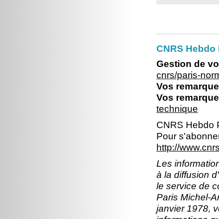
CNRS Hebdo 
Gestion de vo
cnrs/paris-no
Vos remarques
Vos remarques
technique
CNRS Hebdo P
Pour s'abonner
http://www.cn
Les information
à la diffusion 
le service de 
Paris Michel-An
janvier 1978, v