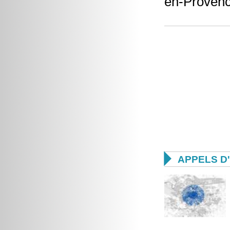
en-Provenc

APPELS D