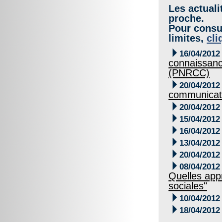
Les actuali
proche.
Pour consul
limites,
cli

16/04/2012
connaissance
(PNRCC)

20/04/2012
communicat

20/04/2012

15/04/2012

16/04/2012

13/04/2012

20/04/2012

08/04/2012
Quelles app
sociales"

10/04/2012

18/04/2012