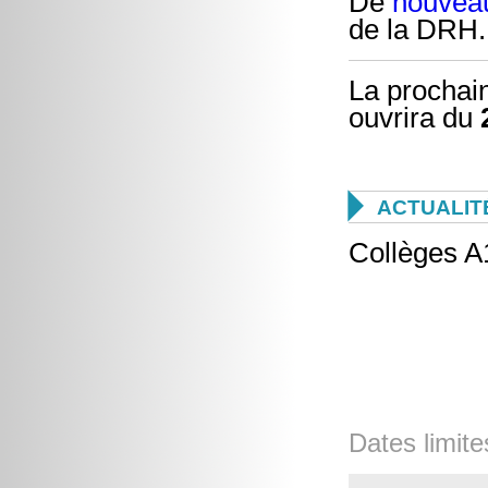
De
nouveau
de la DRH.
La prochai
ouvrira du

ACTUALIT
Collèges A
Dates limite