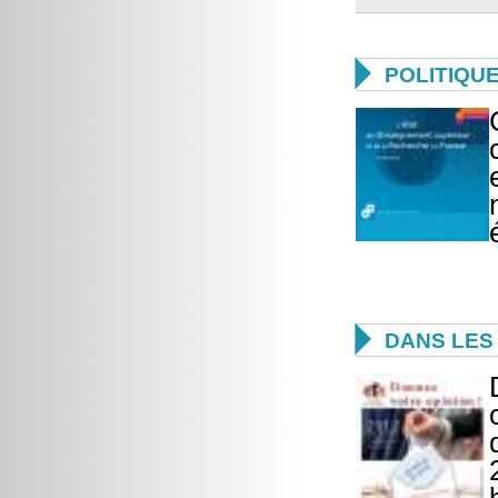

POLITIQU

DANS LES 