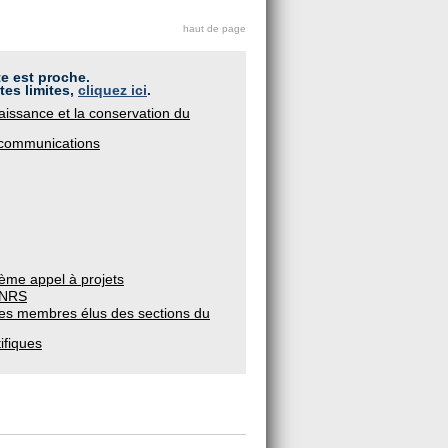
haut de page
te est proche.
tes limites,
cliquez ici
.
issance et la conservation du
à communications
ième appel à projets
 CNRS
des membres élus des sections du
ifiques