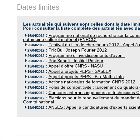
Dates limites
Les actualités qui suivent sont celles dont la date limi
Pour consulter la liste complète des actualités avec da
:
Programme national de recherche sur la conna

16/04/2012
patrimoine culturel matériel (PNRCC)
:
Festival du film de chercheurs 2012 - Appel 

20/04/2012
:
Prix Bull Joseph Fourier 2012

27/04/2012
:
Programme d'investissements d'avenir

26/04/2012
:
Prix Sanofi - Institut Pasteur

20/04/2012
:
Appel d'offre CNRS - NASU

15/04/2012
:
Appel à projets PEPS - SASLEX

16/04/2012
:
Appel à projets PEPS - Bio-Maths-Info

13/04/2012
:
Actions nationales de formation CNRS 2012

20/04/2012
:
Pôles de compétitivité : lancement du quatorz

27/04/2012
:
Concours internes ingénieurs et techniciens

26/04/2012
:
Elections pour le renouvellement du mandat 

17/04/2012
Comité national
:
ANSES : Appel à candidatures d'experts scient

18/04/2012