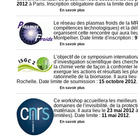
2012
à Paris. Inscription obligatoire dans la limite des 
En savoir plus
Le réseau des plasmas froids de la M
compétences technologiques) et la d
organisent cette rencontre qui aura lie
Montpellier. Date limite d'inscription :
9
En savoir plus
L'objectif de ce symposium internationa
d’investigation scientifique des cherc
la chimie verte de façon à confronter l
exergue les actions et résultats les plu
rationnelle de la biomasse. Il aura lie
Rochelle. Date limite de soumission :
15 octobre 2012
.
En savoir plus
Ce workshop accueillera les meilleurs
domaines de l'invisibilité, de la protec
matériaux. Il aura lieu le
23 mai 2012
à
limitées). Date limite :
11 mai 2012
.
En savoir plus