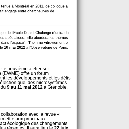
t tenue à Montréal en 2011, ce colloque a
tait engagé entre chercheur-es de
ique de l'Ecole Daniel Chalonge réunira des
stes spécialisés. Elle abordera les thèmes
 dans l'espace", "l'homme vitruvien entre
 le
10 mai 2012
à l'Observatoire de Paris,
 ce neuvième atelier sur
e (EWME) offre un forum
nt les développements et les défis
oélectronique, des microsystèmes
u du
9 au 11 mai 2012
à Grenoble.
collaboration avec la revue «
ermettre aux principaux
mpact écologique des changements
s récentes. Il aura lieu le
22 juin