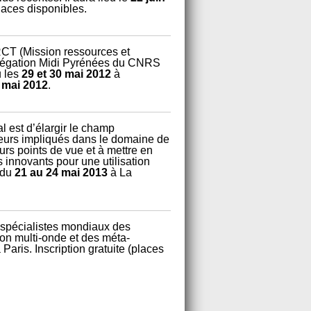
places disponibles.
RCT (Mission ressources et
élégation Midi Pyrénées du CNRS
u les
29 et 30 mai 2012
à
 mai 2012
.
l est d’élargir le champ
heurs impliqués dans le domaine de
eurs points de vue et à mettre en
s innovants pour une utilisation
u du
21 au 24 mai 2013
à La
 spécialistes mondiaux des
tion multi-onde et des méta-
 Paris. Inscription gratuite (places