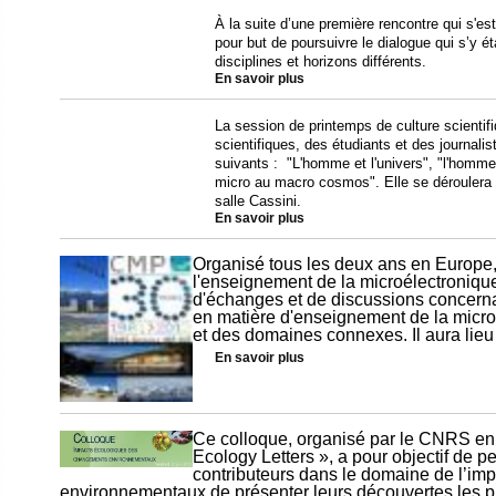
À la suite d’une première rencontre qui s'es
pour but de poursuivre le dialogue qui s’y é
disciplines et horizons différents.
En savoir plus
La session de printemps de culture scientif
scientifiques, des étudiants et des journali
suivants : "L'homme et l'univers", "l'homme
micro au macro cosmos". Elle se déroulera
salle Cassini.
En savoir plus
Organisé tous les deux ans en Europe,
l'enseignement de la microélectroniqu
d'échanges et de discussions concerna
en matière d'enseignement de la micr
et des domaines connexes. Il aura lie
En savoir plus
Ce colloque, organisé par le CNRS en 
Ecology Letters », a pour objectif de p
contributeurs dans le domaine de l’i
environnementaux de présenter leurs découvertes les plu