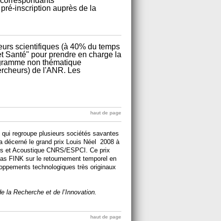
x correspondants
pré-inscription auprès de la
.
eurs scientifiques (à 40% du temps
t Santé" pour prendre en charge la
programme non thématique
rcheurs) de l'ANR. Les
haut de page
 qui regroupe plusieurs sociétés savantes
a décerné le grand prix Louis Néel 2008 à
des et Acoustique CNRS/ESPCI. Ce prix
ias FINK sur le retournement temporel en
oppements technologiques très originaux
 la Recherche et de l’Innovation.
haut de page