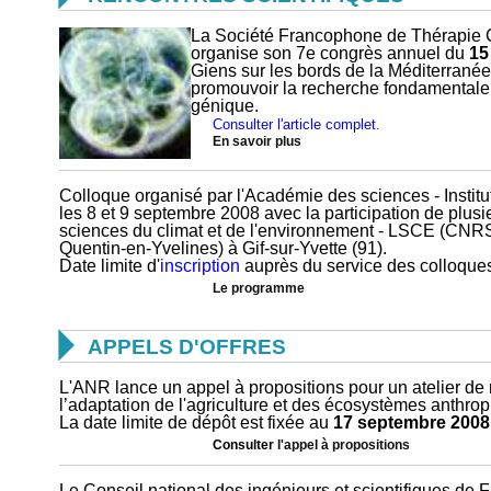
La Société Francophone de Thérapie 
organise son 7e congrès annuel du
15
Giens sur les bords de la Méditerranée
promouvoir la recherche fondamentale e
génique.
Consulter l'article complet.
En savoir plus
Colloque organisé par l'Académie des sciences - Institu
les 8 et 9 septembre 2008 avec la participation de plus
sciences du climat et de l'environnement - LSCE (CNRS
Quentin-en-Yvelines) à Gif-sur-Yvette (91).
Date limite d'
inscription
auprès du service des colloque
Le programme

APPELS D'OFFRES
L'ANR lance un appel à propositions pour un atelier de 
l’adaptation de l'agriculture et des écosystèmes anthro
La date limite de dépôt est fixée au
17 septembre 2008
Consulter
l'appel à propositions
Le Conseil national des ingénieurs et scientifiques de 