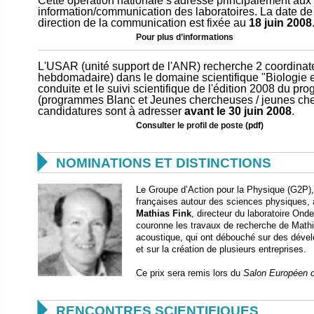
Cette opération nationale s'adresse principalement au
information/communication des laboratoires. La date de 
direction de la communication est fixée au
18 juin 2008
Pour plus d’informations
L'USAR (unité support de l'ANR) recherche 2 coordinat
hebdomadaire) dans le domaine scientifique "Biologie e
conduite et le suivi scientifique de l'édition 2008 du 
(programmes Blanc et Jeunes chercheuses / jeunes che
candidatures sont à adresser
avant le 30 juin 2008
.
Consulter le
profil de poste
(pdf)

NOMINATIONS ET DISTINCTIONS
Le Groupe d’Action pour la Physique (G2P),
françaises autour des sciences physiques, 
Mathias Fink
, directeur du laboratoire On
couronne les travaux de recherche de Math
acoustique, qui ont débouché sur des dével
et sur la création de plusieurs entreprises.
Ce prix sera remis lors du
Salon Européen de

RENCONTRES SCIENTIFIQUES