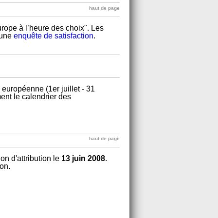
haut de page
urope à l’heure des choix". Les
 une
enquête de satisfaction
.
 européenne (1er juillet - 31
nt le calendrier des
haut de page
n d'attribution le
13 juin 2008
.
on.