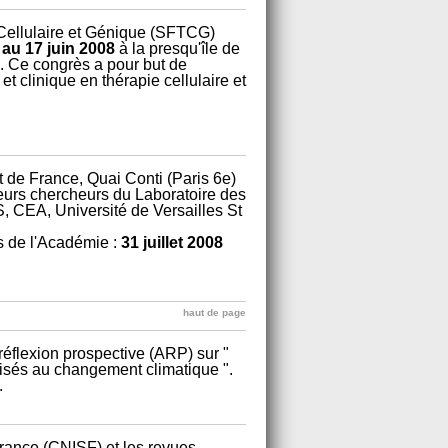
Cellulaire et Génique (SFTCG)
 au 17 juin 2008
à la presqu'île de
. Ce congrès a pour but de
t clinique en thérapie cellulaire et
t de France, Quai Conti (Paris 6e)
ieurs chercheurs du Laboratoire des
, CEA, Université de Versailles St
s de l'Académie :
31 juillet 2008
haut de page
réflexion prospective (ARP) sur "
pisés au changement climatique ".
.
France (CNISF) et les revues