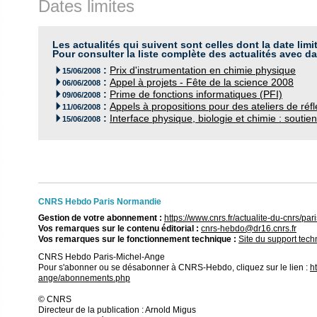
Dates limites
Les actualités qui suivent sont celles dont la date limi
Pour consulter la liste complète des actualités avec da
:
Prix d'instrumentation en chimie physique

15/06/2008
:
Appel à projets - Fête de la science 2008

06/06/2008
:
Prime de fonctions informatiques (PFI)

09/06/2008
:
Appels à propositions pour des ateliers de réf

11/06/2008
:
Interface physique, biologie et chimie : soutien

15/06/2008
CNRS Hebdo Paris Normandie
Gestion de votre abonnement :
https://www.cnrs.fr/actualite-du-cnrs/
Vos remarques sur le contenu éditorial :
cnrs-hebdo@dr16.cnrs.fr
Vos remarques sur le fonctionnement technique :
Site du support tec
CNRS Hebdo Paris-Michel-Ange
Pour s'abonner ou se désabonner à CNRS-Hebdo, cliquez sur le lien :
h
ange/abonnements.php
© CNRS
Directeur de la publication : Arnold Migus