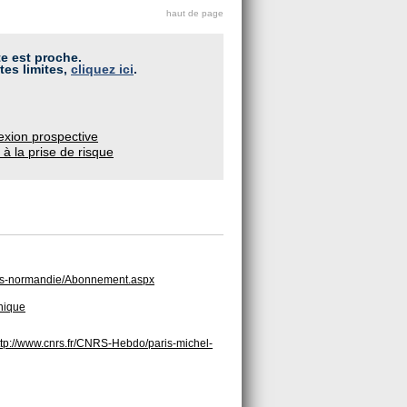
haut de page
te est proche.
tes limites,
cliquez ici
.
lexion prospective
 à la prise de risque
paris-normandie/Abonnement.aspx
hnique
ttp://www.cnrs.fr/CNRS-Hebdo/paris-michel-