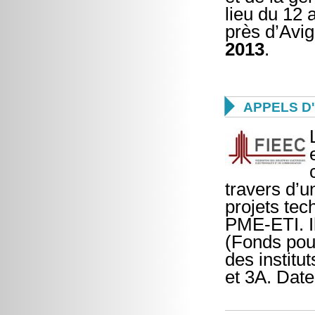
lieu du 12 
près d’Avig
2013
.

APPELS D
travers d’
projets tec
PME-ETI. Il
(Fonds pour
des insti
et 3A. Date