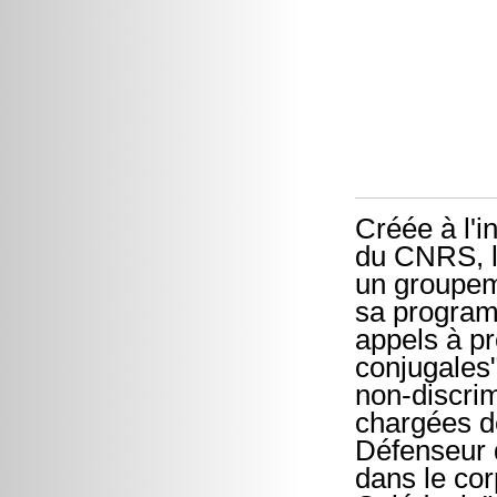
Créée à l'in
du CNRS, la
un groupeme
sa programm
appels à pr
conjugales"
non-discrim
chargées d
Défenseur d
dans le co