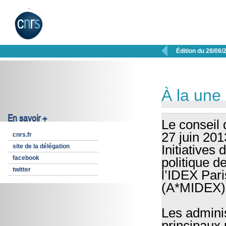

Édition du 28/06/
À la une
En savoir +
Le conseil 
27 juin 201
cnrs.fr
site de la délégation
Initiatives
facebook
politique de
twitter
l’IDEX Pari
(A*MIDEX)
Les admini
principaux 