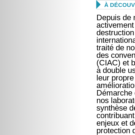

À DÉCOUV
Depuis de 
activement 
destructio
internationa
traité de n
des conven
(CIAC) et b
à double us
leur propre
améliorati
Démarche q
nos laborat
synthèse de
contribuant
enjeux et d
protection 