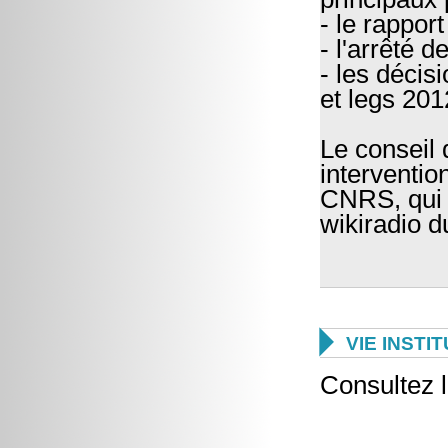
- le rappor
- l'arrêté
- les décis
et legs 201
Le conseil 
interventio
CNRS, qui 
wikiradio 

VIE INSTI
Consultez l