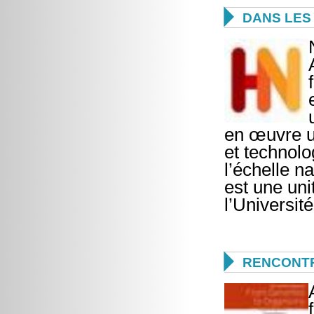

DANS LES 
en œuvre un
et technol
l’échelle 
est une uni
l’Universit

RENCONTR