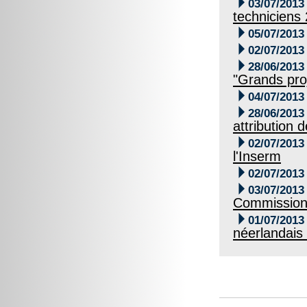

03/07/2013
techniciens

05/07/2013

02/07/2013

28/06/2013
"Grands pro

04/07/2013

28/06/2013
attribution

02/07/2013
l'Inserm

02/07/2013

03/07/2013
Commission

01/07/2013
néerlandais