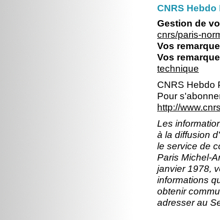
CNRS Hebdo 
Gestion de vo
cnrs/paris-no
Vos remarques
Vos remarques
technique
CNRS Hebdo P
Pour s'abonner
http://www.cn
Les information
à la diffusion 
le service de 
Paris Michel-An
janvier 1978, v
informations q
obtenir commun
adresser au S