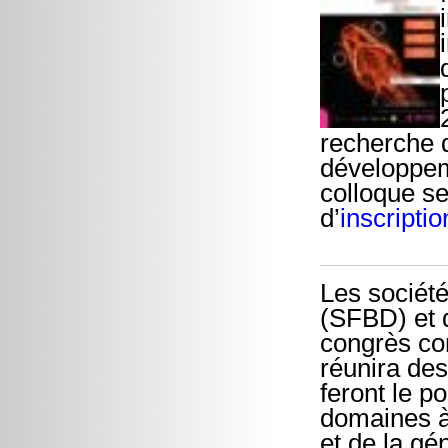
recherche d
développeme
colloque se
d’
inscripti
Les sociét
(SFBD) et 
congrès co
réunira des
feront le p
domaines à
et de la gé