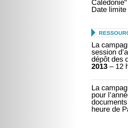
Calédonie" 
Date limite

RESSOURC
La campagn
session d’a
dépôt des 
2013
– 12 h
La campagn
pour l’anné
documents 
heure de Pa