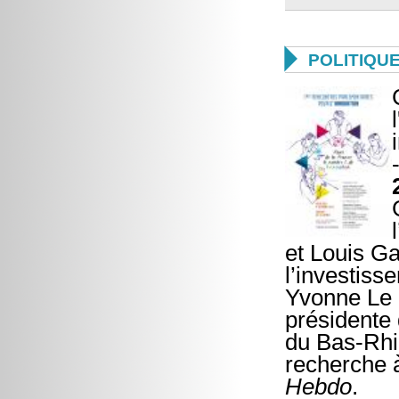

POLITIQU
et Louis Ga
l’investiss
Yvonne Le D
présidente 
du Bas-Rhin
recherche 
Hebdo
.