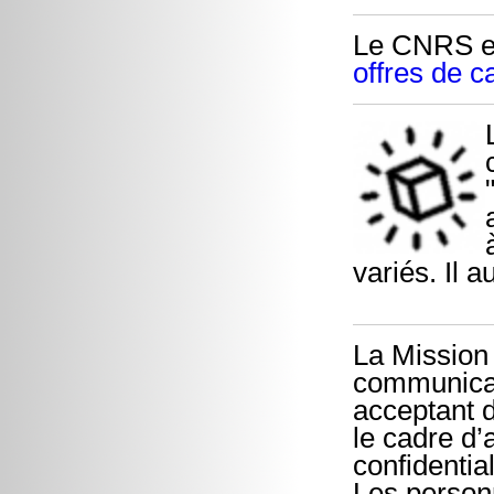
Le CNRS et
offres de c
variés. Il a
La Mission 
communicat
acceptant d
le cadre d’
confidentia
Les personn