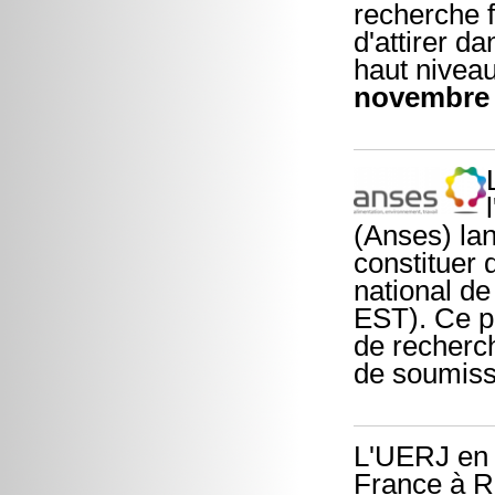
recherche f
d'attirer d
haut niveau
novembre 
(Anses) la
constituer 
national d
EST). Ce p
de recherc
de soumiss
L'UERJ en 
France à R