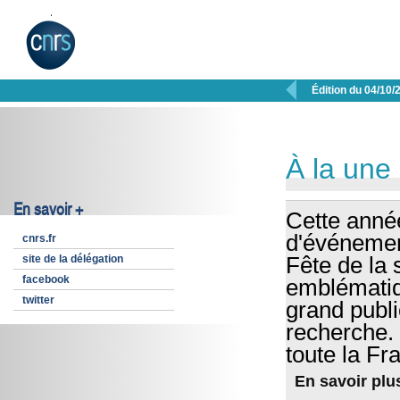

Édition du 04/10/
À la une
En savoir +
Cette anné
d'événemen
cnrs.fr
site de la délégation
Fête de la
facebook
emblématiq
twitter
grand publi
recherche.
toute la Fr
En savoir plu