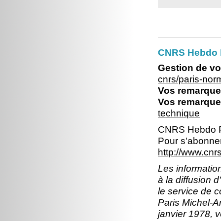
CNRS Hebdo 
Gestion de vo
cnrs/paris-no
Vos remarques
Vos remarques
technique
CNRS Hebdo P
Pour s'abonner
http://www.cn
Les information
à la diffusion 
le service de 
Paris Michel-An
janvier 1978, v