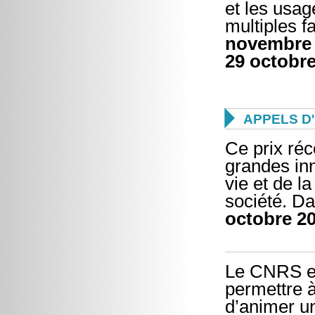
et les usag
multiples f
novembre
29 octobr

APPELS D
Ce prix ré
grandes in
vie et de l
société. Da
octobre 2
Le CNRS et 
permettre à
d’animer un