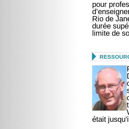
pour profe
d’enseigne
Rio de Jane
durée supér
limite de s

RESSOURC
était jusqu