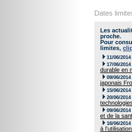
Dates limite
Les actuali
proche.
Pour consul
limites,
cli

11/06/2014

17/06/2014
durable en 

09/06/2014
japonais Fr

15/06/2014

20/06/2014
technologie

09/06/2014
et de la san

16/06/2014
à l'utilisati