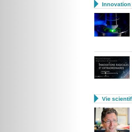

Innovation 

Vie scienti