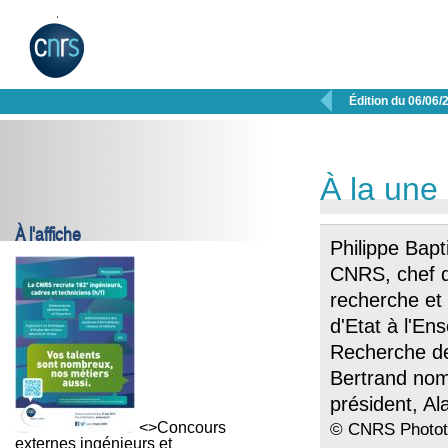

Édition du 06/06/
À la une
À l'affiche
Philippe Bapt
CNRS, chef du
recherche et 
d'Etat à l'En
Recherche de
Bertrand nom
président, Al
<>Concours
© CNRS Photothè
externes ingénieurs et