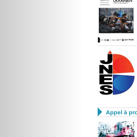

Appel à pro