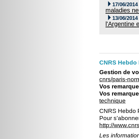

17/06/2014
maladies ne

13/06/2014
l'Argentine 
CNRS Hebdo 
Gestion de vo
cnrs/paris-no
Vos remarques
Vos remarques
technique
CNRS Hebdo P
Pour s'abonner
http://www.cn
Les information