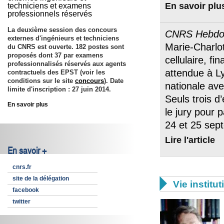
En savoir plu
techniciens et examens
professionnels réservés
La deuxième session des concours
CNRS Hebd
externes d'ingénieurs et techniciens
Marie-Charlot
du CNRS est ouverte. 182 postes sont
proposés dont 37 par examens
cellulaire, fi
professionnalisés réservés aux agents
attendue à L
contractuels des EPST (voir les
conditions sur le site
concours
). Date
nationale ave
limite d'inscription :
27 juin 2014
.
Seuls trois d
En savoir plus
le jury pour 
24 et 25 sep
Lire l'article
En savoir +
cnrs.fr
site de la délégation

Vie institut
facebook
twitter