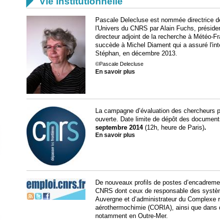

Vie institutionnelle
Pascale Delecluse est nommée directrice de 
l'Univers du CNRS par Alain Fuchs, présiden
directeur adjoint de la recherche à Météo-
succède à Michel Diament qui a assuré l'in
Stéphan, en décembre 2013.
©Pascale Delecluse
En savoir plus
La campagne d’évaluation des chercheurs p
ouverte. Date limite de dépôt des document
septembre 2014
(12h, heure de Paris)
.
En savoir plus
De nouveaux profils de postes d’encadremen
CNRS dont ceux de responsable des systèm
Auvergne et d’administrateur du Complexe r
aérothermochimie (CORIA), ainsi que dans d
notamment en Outre-Mer.