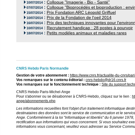
:
Colloque "Imagerie - Bio - Santé"

10/07/2014
:
Colloque "Bioprocédés et bioproduction : envi

07/07/2014
:
Prix Fondation ARC Léopold Griffuel

15/07/2014
:
Prix de la Fondation de l'oeil 2014

10/07/2014
:
Prix des techniques innovantes pour l'enviro

16/07/2014
:
Recrutement handicap : 28 postes à pourvoir

10/07/2014
:
Petits modèles animaux et maladies rares

18/07/2014
CNRS Hebdo Paris Normandie
Gestion de votre abonnement :
https://www.cnrs.fr/actualite-du-cnrs/
Vos remarques sur le contenu éditorial :
cnrs-hebdo@dr16.cnrs.fr
Vos remarques sur le fonctionnement technique :
Site du support tec
CNRS Hebdo Paris-Michel-Ange
Pour s'abonner ou se désabonner à CNRS-Hebdo, cliquez sur le lien :
h
ange/abonnements.php
Les informations recueillies font l'objet d'un traitement informatique destin
destinataires des données sont le service de communication et le service
Ange. Conformément à la loi "informatique et libertés" du 6 janvier 1978, 
rectification aux informations qui vous concernent. Si vous souhaitez exe
informations vous concernant, veuillez vous adresser au Service Commu