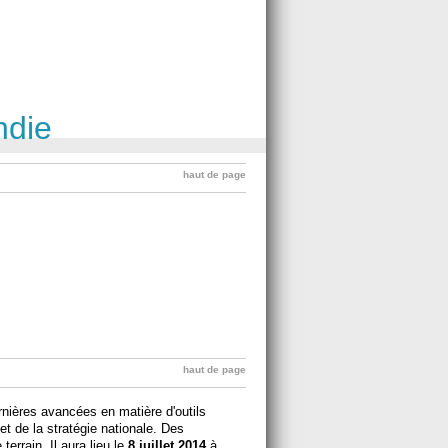
ndie
haut de page
haut de page
rnières avancées en matière d'outils
et de la stratégie nationale. Des
terrain. Il aura lieu le
8 juillet 2014
à