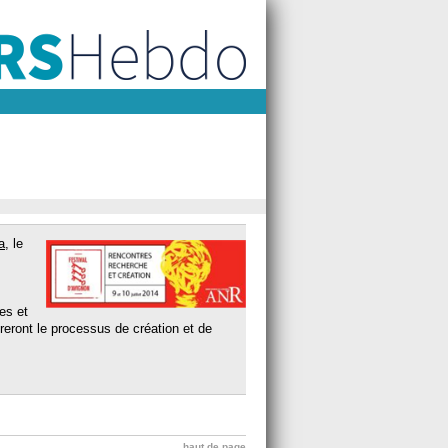
a
, le
ves et
reront le processus de création et de
haut de page