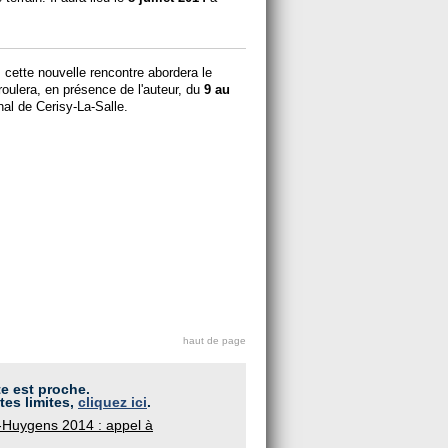
 cette nouvelle rencontre abordera le
oulera, en présence de l'auteur, du
9 au
nal de Cerisy-La-Salle.
haut de page
te est proche.
tes limites,
cliquez ici
.
s-Huygens 2014 : appel à