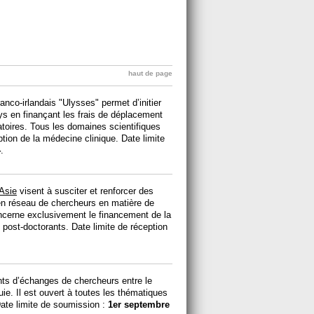
haut de page
nco-irlandais "Ulysses" permet d’initier
ys en finançant les frais de déplacement
toires. Tous les domaines scientifiques
ion de la médecine clinique. Date limite
4
.
Asie
visent à susciter et renforcer des
 en réseau de chercheurs en matière de
ncerne exclusivement le financement de la
 post-doctorants. Date limite de réception
ints d’échanges de chercheurs entre le
e. Il est ouvert à toutes les thématiques
Date limite de soumission :
1er septembre