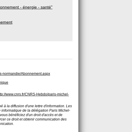
ronnement - énergie - santé"
nnement
paris-normandie/Abonnement.aspx
hnique
ttp://www.cnrs.fr/CNRS-Hebdo/paris-michel-
é à la diffusion d'une lettre d'information. Les
 informatique de la délégation Paris Michel-
vous bénéficiez d'un droit d'accès et de
rcer ce droit et obtenir communication des
nication.