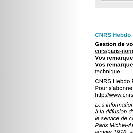
CNRS Hebdo 
Gestion de vo
cnrs/paris-no
Vos remarques
Vos remarques
technique
CNRS Hebdo P
Pour s'abonner
http://www.cn
Les information
à la diffusion 
le service de 
Paris Michel-An
janvier 1978, v