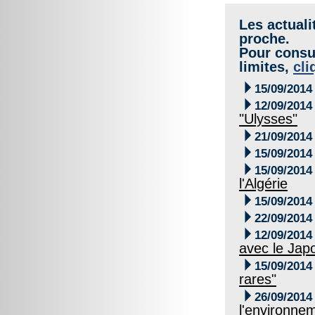
Les actuali
proche.
Pour consul
limites,
cli

15/09/2014

12/09/2014
"Ulysses"

21/09/2014

15/09/2014

15/09/2014
l'Algérie

15/09/2014

22/09/2014

12/09/2014
avec le Jap

15/09/2014
rares"

26/09/2014
l'environne