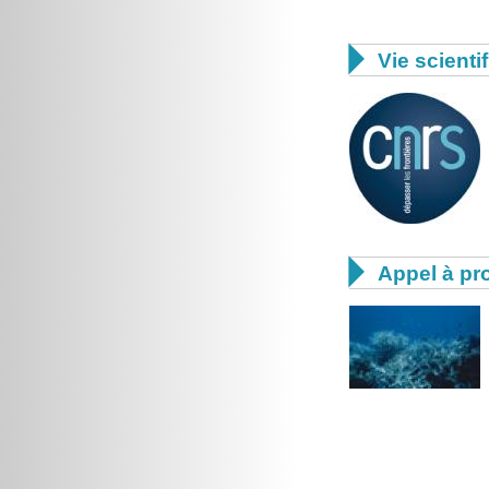

Vie scienti

Appel à pro