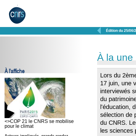

Édition du 25/06/
À la une
À l'affiche
Lors du 2èm
17 juin, une 
interviewés s
du patrimoine,
l'éducation, 
sélection de 
<>COP 21 le CNRS se mobilise
du CNRS. Les
pour le climat
les sciences 
Acteurs impliqués, grands rendez-