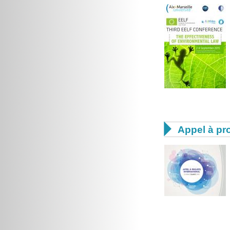

Appel à pro