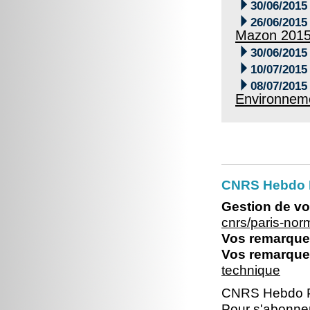

30/06/2015

26/06/2015
Mazon 201

30/06/2015

10/07/2015

08/07/2015
Environneme
CNRS Hebdo 
Gestion de vo
cnrs/paris-no
Vos remarques
Vos remarques
technique
CNRS Hebdo P
Pour s'abonner