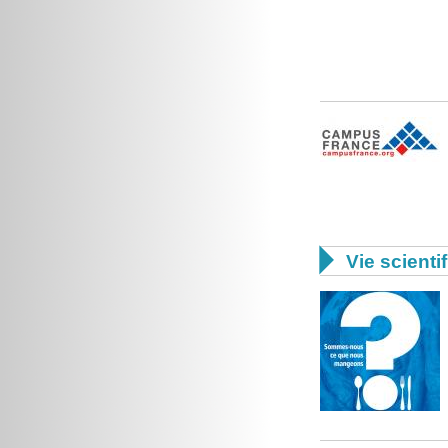

Vie scienti