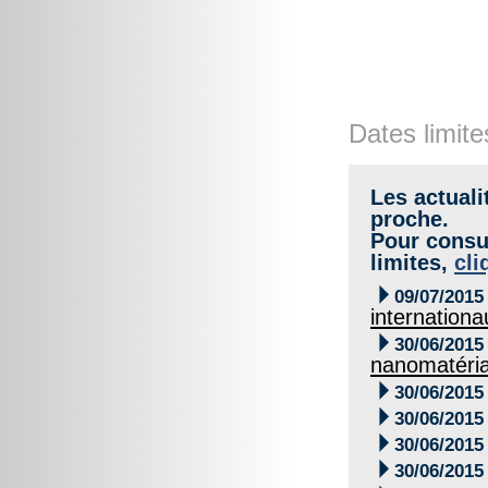
Dates limite
Les actuali
proche.
Pour consul
limites,
cli

09/07/2015
internationa

30/06/2015
nanomatéri

30/06/2015

30/06/2015

30/06/2015

30/06/2015