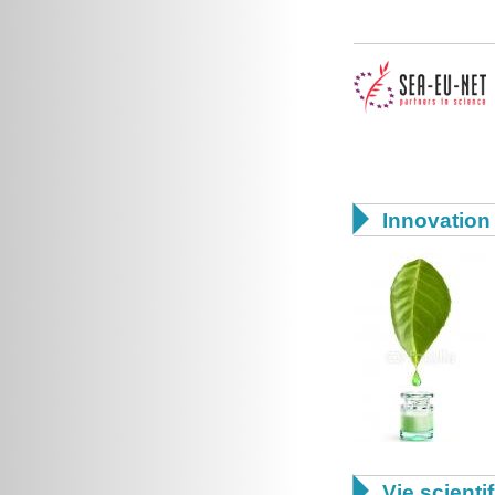

Innovation 

Vie scienti