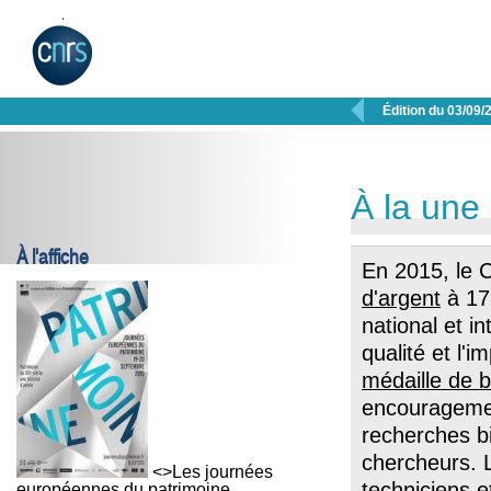

Édition du 03/09/
À la une
À l'affiche
En 2015, le 
d'argent
à 17
national et int
qualité et l'
médaille de 
encourageme
recherches b
chercheurs.
<>Les journées
techniciens e
européennes du patrimoine