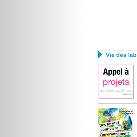

Vie des lab