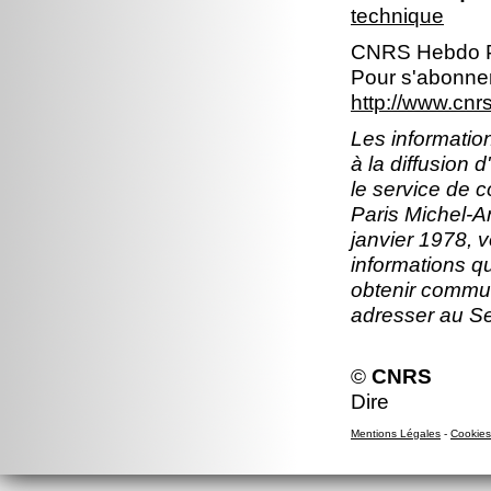
technique
CNRS Hebdo P
Pour s'abonner
http://www.cn
Les information
à la diffusion 
le service de 
Paris Michel-An
janvier 1978, v
informations q
obtenir commun
adresser au S
©
CNRS
Dire
Mentions Légales
-
Cookies