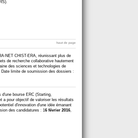
NRS).
haut de page
l’ERA-NET CHIST-ERA, réunissant plus de
jets de recherche collaborative hautement
maine des sciences et technologies de
. Date limite de soumission des dossiers :
s d'une bourse ERC (Starting,
a pour objectif de valoriser les résultats
potentiel d'innovation d'une idée émanant
sion des candidatures : 1
6 février 2016
,