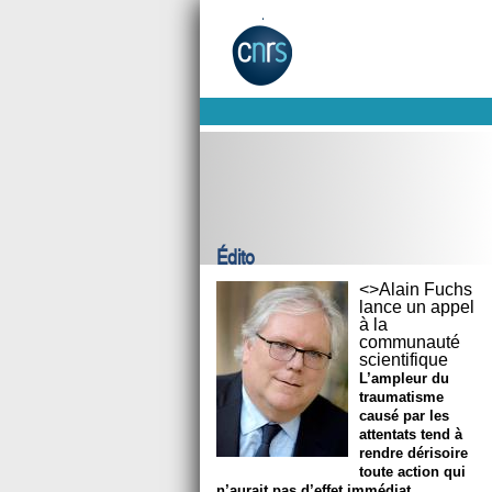
Édito
<>Alain Fuchs
lance un appel
à la
communauté
scientifique
L’ampleur du
traumatisme
causé par les
attentats tend à
rendre dérisoire
toute action qui
n’aurait pas d’effet immédiat.