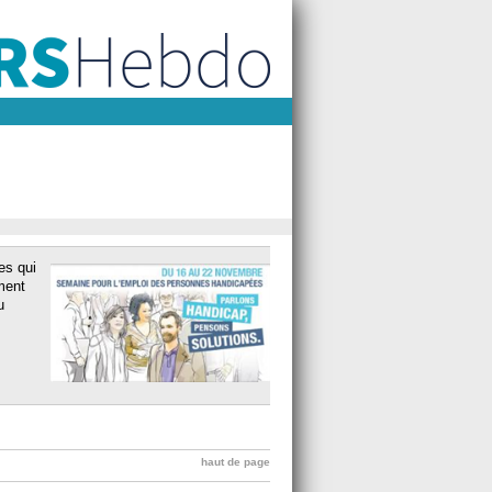
es qui
ment
u
haut de page