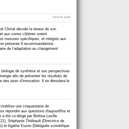
haut de page
et Climat dévoile la teneur de son
 et aux zones côtières soient
es mesures spécifiques, et intégrés aux
doyer présente 9 recommandations
laire de l’adaptation au changement
 biologie de synthèse et ses perspectives
nergie afin de présenter les résultats de
r des axes d’innovation. Il se déroulera le
, mobilise une cinquantaine de
our répondre aux questions d'aujourd'hui et
a été co-dirigé par Bettina Laville
 21), Stéphanie Thiébault (Directrice de
S) et Agathe Euzen (Déléguée scientifique