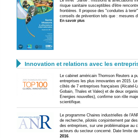
Le livret "Santé : missions & affectations in
risque sanitaire susceptibles d'être rencon
frontières. Il propose des "conduites à teni
conseils de prévention tels que : mesures d'
En savoir plus

Innovation et relations avec les entrepr
Le cabinet américain Thomson Reuters a publ
entreprises les plus innovantes en 2015. L
côtés de 7 entreprises françaises (Alcatel-
Gobain, Thales et Valeo) et de deux organi
Energies nouvelles), confirme son rôle maj
scientifique.
Le programme Chaires industrielles de l'A
de recherche, pilotés conjointement par de
des entreprises, sur une problématique au co
acteurs du secteur concerné. Date limite d
2016
.