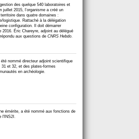
 gestion des quelque 540 laboratoires et
 juillet 2015, l’organisme a créé un
 territoire dans quatre domaines :
e/logistique. Rattaché à la délégation
leine configuration. Il doit démarrer
e 2016. Éric Chareyre, adjoint au délégué
a répondu aux questions de
CNRS Hebdo
.
 été nommé directeur adjoint scientifique
 31 et 32, et des plates-formes
munautés en archéologie.
rche émérite, a été nommé aux fonctions de
e l'INS2I.