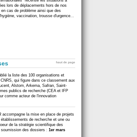
ternationales" recense les situations à
trées lors de déplacements hors de nos
r" en cas de problème ainsi que des
hygiène, vaccination, trousse d'urgence...
ises
haut de page
ié la liste des 100 organisations et
e CNRS, qui figure dans ce classement aux
Lucent, Alstom, Arkema, Safran, Saint-
smes publics de recherche (CEA et IFP
eur comme acteur de l'innovation
NR accompagne la mise en place de projets
s établissements de recherche et une ou
eur de la stratégie scientifique des
e soumission des dossiers :
1er mars