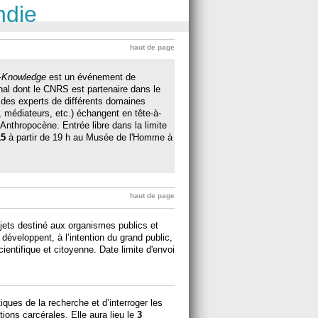
ndie
haut de page
n-Knowledge
est un événement de
ginal dont le CNRS est partenaire dans le
 des experts de différents domaines
rs, médiateurs, etc.) échangent en tête-à-
l’Anthropocène. Entrée libre dans la limite
15
à partir de 19 h au Musée de l'Homme à
haut de page
ojets destiné aux organismes publics et
 développent, à l’intention du grand public,
ientifique et citoyenne. Date limite d'envoi
iques de la recherche et d’interroger les
ions carcérales. Elle aura lieu le
3