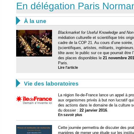
En délégation Paris Norma

À la une
Blackmarket for Useful Knowledge and No
médiation culturelle et scientifique très ori
cadre de la COP 21. Au cours d’une soirée,
(scientifiques, artistes, militants, ingénieu
tête avec le public sur ce que pourrait être 
des places disponibles le
21 novembre 20
Paris.
Lire l'article

Vie des laboratoires
La région Ile-de-France lance un appel à pr
aux organismes privés à but non lucratif qui
des actions dans le domaine de la culture sc
du dossier :
22 janvier 2016
.
En savoir plus
Cette journée permettra de discuter des prat
manières de mener une étude sur les institut