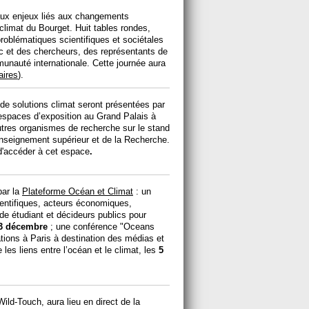
aux enjeux liés aux changements
climat du Bourget. Huit tables rondes,
roblématiques scientifiques et sociétales
lic et des chercheurs, des représentants de
unauté internationale. Cette journée aura
aires
).
 de solutions climat seront présentées par
 espaces d’exposition au Grand Palais à
tres organismes de recherche sur le stand
'Enseignement supérieur et de la Recherche.
d'accéder à cet espace
.
par la
Plateforme Océan et Climat
: un
cientifiques, acteurs économiques,
de étudiant et décideurs publics pour
3 décembre
; une conférence "Oceans
tions à Paris à destination des médias et
les liens entre l’océan et le climat, les
5
ld-Touch, aura lieu en direct de la