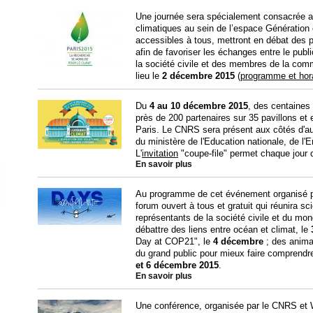
Une journée sera spécialement consacrée 
climatiques au sein de l’espace Génération 
accessibles à tous, mettront en débat des p
afin de favoriser les échanges entre le pub
la société civile et des membres de la comm
lieu le
2 décembre 2015
(
programme et hor
Du
4 au 10 décembre 2015
, des centaines
près de 200 partenaires sur 35 pavillons et
Paris. Le CNRS sera présent aux côtés d'au
du ministère de l'Education nationale, de l
L'
invitation
"coupe-file" permet chaque jour 
En savoir plus
Au programme de cet événement organisé 
forum ouvert à tous et gratuit qui réunira s
représentants de la société civile et du mon
débattre des liens entre océan et climat, le
Day at COP21", le
4 décembre
; des anima
du grand public pour mieux faire comprendre 
et 6 décembre
2015
.
En savoir plus
Une conférence, organisée par le CNRS et Wi