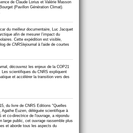
sence de Claude Lorius et Valérie Masson
Bourget (Pavillon Génération Climat).
.
car du meilleur documentaire, Luc Jacquet
rctique afin de mesurer l’impact du
laires. Cette expédition est visible,
blog de
CNRSlejourna
l à l'aide de courtes
urna
l, découvrez les enjeux de la COP21
. Les scientifiques du CNRS expliquent
tique et accélérer la transition vers des
015, du livre de CNRS Editions "Quelles
, Agathe Euzen, déléguée scientifique à
 et co-directrice de l'ouvrage, a répondu
un large public, cet ouvrage rassemble plus
ines et aborde tous les aspects du