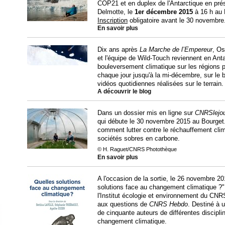
COP21 et en duplex de l'Antarctique en pré
Delmotte, le
1er décembre 2015
à 16 h au 
Inscription
obligatoire avant le 30 novembre
En savoir plus
Dix ans après
La Marche de l’Empereur
, Os
et l'équipe de Wild-Touch reviennent en Anta
bouleversement climatique sur les régions po
chaque jour jusqu'à la mi-décembre, sur le 
vidéos quotidiennes réalisées sur le terrain.
A découvrir le blog
Dans un dossier mis en ligne sur
CNRSlejo
qui débute le 30 novembre 2015 au Bourget
comment lutter contre le réchauffement clima
sociétés sobres en carbone.
© H. Raguet/CNRS Photothèque
En savoir plus
A l'occasion de la sortie, le 26 novembre 2
solutions face au changement climatique ?"
l'Institut écologie et environnement du CNRS
aux questions de
CNRS Hebdo
. Destiné à 
de cinquante auteurs de différentes discipl
changement climatique.