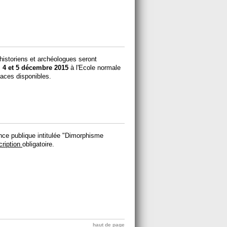
 historiens et archéologues seront
s
4 et 5 décembre 2015
à l'Ecole normale
laces disponibles.
ce publique intitulée "Dimorphisme
cription
obligatoire.
haut de page