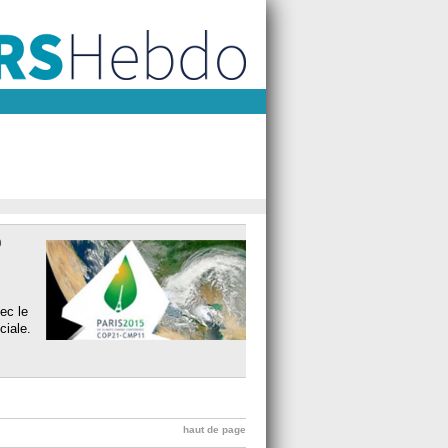
0
ec le
ciale.
haut de page