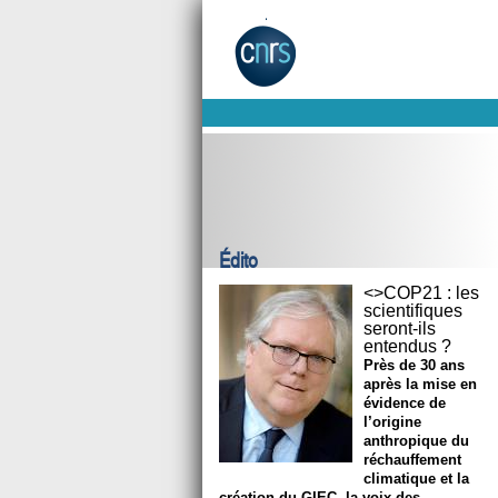
Édito
<>COP21 : les
scientifiques
seront-ils
entendus ?
Près de 30 ans
après la mise en
évidence de
l’origine
anthropique du
réchauffement
climatique et la
création du GIEC, la voix des