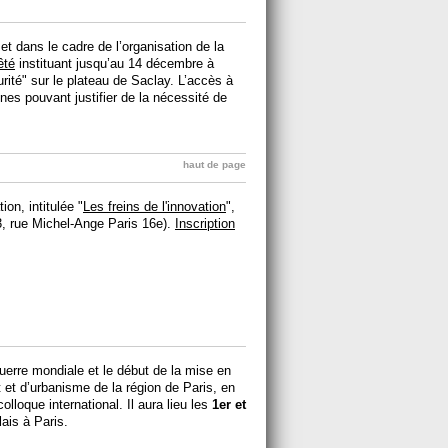
 dans le cadre de l’organisation de la
êté
instituant jusqu’au 14 décembre à
rité" sur le plateau de Saclay. L’accès à
nes pouvant justifier de la nécessité de
haut de page
on, intitulée "
Les freins de l'innovation
",
, rue Michel-Ange Paris 16e).
Inscription
guerre mondiale et le début de la mise en
t d’urbanisme de la région de Paris, en
lloque international. Il aura lieu les
1er et
lais à Paris.