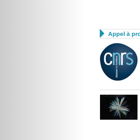

Appel à pro