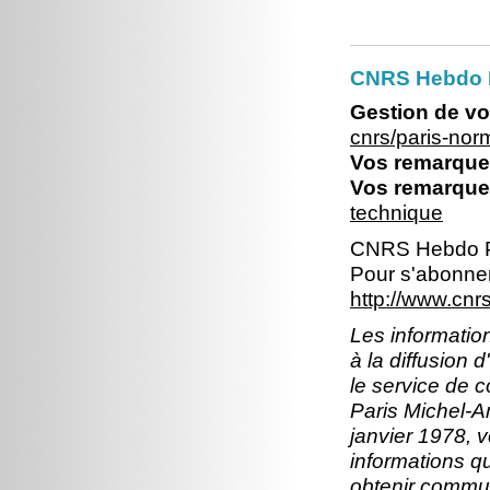
CNRS Hebdo 
Gestion de vo
cnrs/paris-no
Vos remarques
Vos remarques
technique
CNRS Hebdo P
Pour s'abonner
http://www.cn
Les information
à la diffusion 
le service de 
Paris Michel-An
janvier 1978, v
informations q
obtenir commun