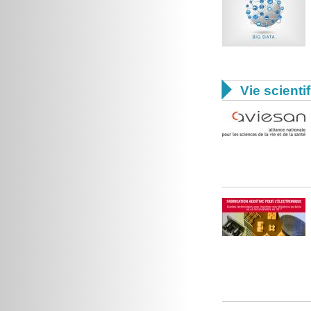

Vie scienti