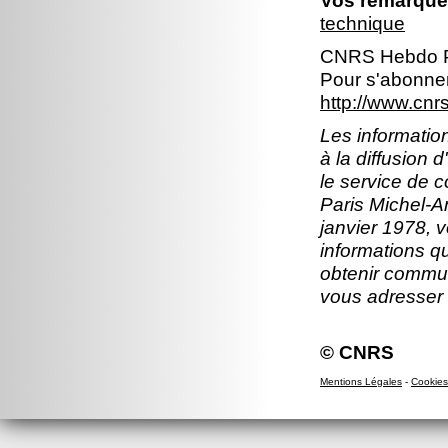
Vos remarques
technique
CNRS Hebdo P
Pour s'abonner
http://www.cn
Les information
à la diffusion 
le service de 
Paris Michel-An
janvier 1978, v
informations q
obtenir commun
vous adresser
© CNRS
Mentions Légales
-
Cookies