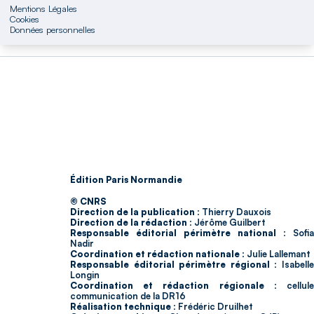
Mentions Légales
Cookies
Données personnelles
Édition Paris Normandie
© CNRS
Direction de la publication :
Thierry Dauxois
Direction de la rédaction :
Jérôme Guilbert
Responsable éditorial périmètre national :
Sofia
Nadir
Coordination et rédaction nationale :
Julie Lallemant
Responsable éditorial périmètre régional :
Isabell
Longin
Coordination et rédaction régionale :
cellul
communication de la DR16
Réalisation technique :
Frédéric Druilhet