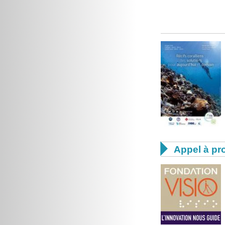

Appel à pro