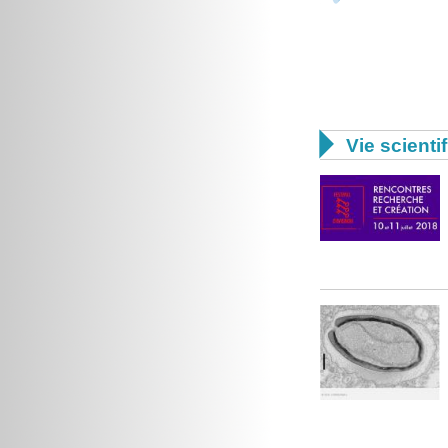

Vie scienti