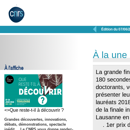

Édition du 07/06/
À la une
À l'affiche
La grande fi
180 secondes 
doctorants, v
présenter leu
lauréats 2018
de la finale i
<>Que reste-t-il à découvrir ?
Lausanne en 
Grandes découvertes, innovations,
. 1er prix du
débats, démonstrations, spectacle
inédit ... Le CNRS vous donne rendez-