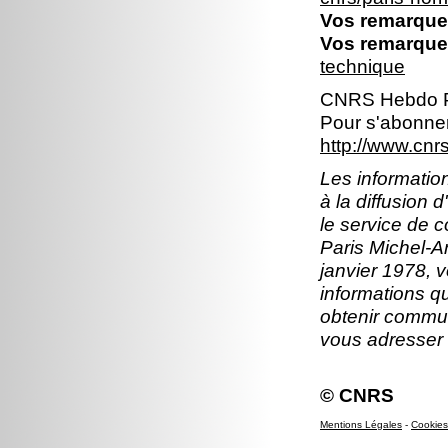
Vos remarques
Vos remarques
technique
CNRS Hebdo P
Pour s'abonner
http://www.cn
Les information
à la diffusion 
le service de 
Paris Michel-An
janvier 1978, v
informations q
obtenir commun
vous adresser
© CNRS
Mentions Légales
-
Cookies