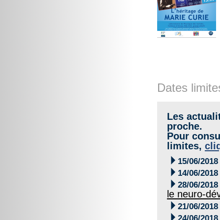
Dates limite
Les actuali
proche.
Pour consul
limites,
cli

15/06/2018

14/06/2018

28/06/2018
le neuro-dé

21/06/2018

24/06/2018