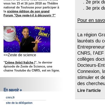
. 2e prix du
vous les 15 et 16 juin 2018 au Théâtre
. 3e prix du
national de Toulouse pour participer à
la
sixième édition de son grand
Forum "Que reste-t-il à découvrir ?"
Pour en savoi
La région Gra
lauréats du 
Entrepreneur
CNRS, l’AEF 
<>Zeste de science
collèges doc
"
Crème (très) fraîche !
", le dernier
Docteurs-Ent
épisode de Zeste de Science, une
chaine Youtube du CNRS, est en ligne.
Connexion, l
stimuler et d
des chercheu
En savoir +
Lire l'article
cnrs.fr
site de la délégation