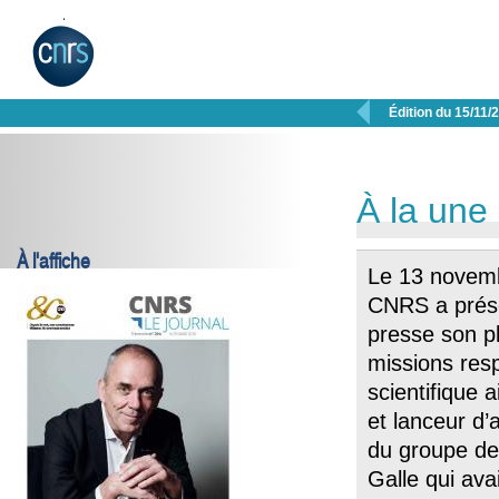

Édition du 15/11/
À la une
À l'affiche
Le 13 novemb
CNRS a prése
presse son pla
missions resp
scientifique 
et lanceur d’
du groupe de t
Galle qui ava