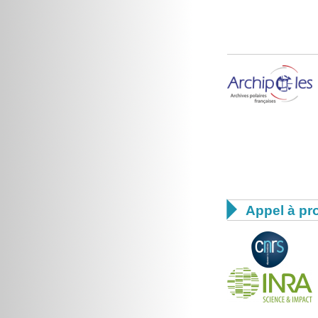

Appel à pro