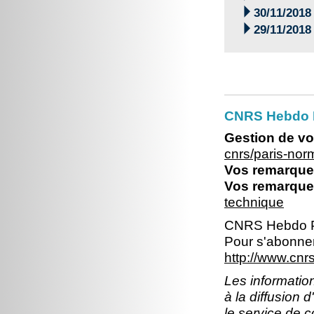

30/11/2018

29/11/2018
CNRS Hebdo 
Gestion de vo
cnrs/paris-no
Vos remarques
Vos remarques
technique
CNRS Hebdo P
Pour s'abonner
http://www.cn
Les information
à la diffusion 
le service de 