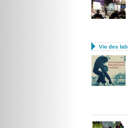

Vie des lab