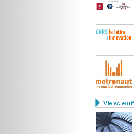

Vie scienti