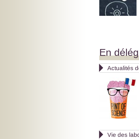
En délég

Actualités 

Vie des lab