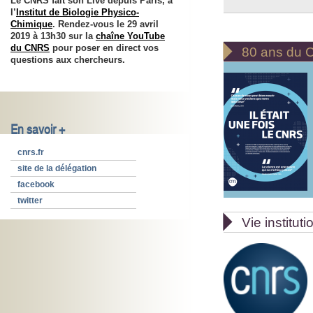
Le CNRS fait son Live depuis Paris, à
l’
Institut de Biologie Physico-
Chimique
. Rendez-vous le 29 avril
2019 à 13h30 sur la
chaîne YouTube

du CNRS
pour poser en direct vos
80 ans du
questions aux chercheurs.
En savoir +
cnrs.fr
site de la délégation
facebook
twitter

Vie instituti