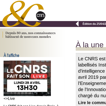

Édition du 25/04/
À la une
À l'affiche
Le CNRS est 
labellisés Inst
d’intelligence
avril 2019 pa
l’Enseigneme
de l’Innovati
chargé du nu
<>Live
Lire le comm