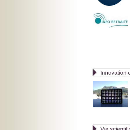

Innovation e

Vie scientif