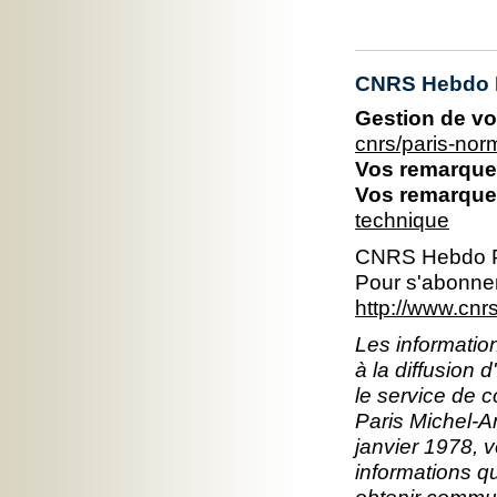
CNRS Hebdo 
Gestion de vo
cnrs/paris-no
Vos remarques
Vos remarques
technique
CNRS Hebdo P
Pour s'abonner
http://www.cn
Les information
à la diffusion 
le service de 
Paris Michel-An
janvier 1978, v
informations q