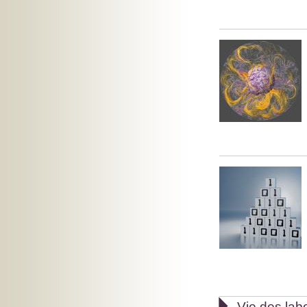

Vie des lab