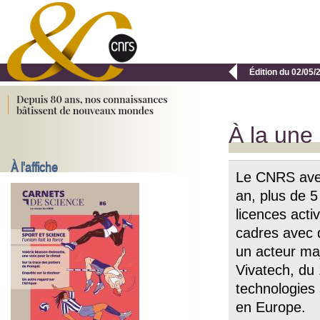

Édition du 02/05/
À la une
À l'affiche
Le CNRS avec
an, plus de 5
licences acti
cadres avec 
un acteur maj
Vivatech, du 
technologies
en Europe.