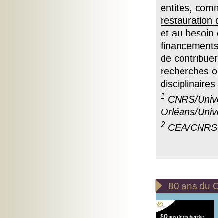
entités, comm
restauration
et au besoin 
financements.
de contribuer
recherches o
disciplinaire
1
CNRS/Univer
Orléans/Univ
2
CEA/CNRS

80 ans du