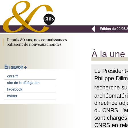

Édition du 09/05/
À la une
En savoir +
Le Président-
cnrs.fr
Philippe Dill
site de la délégation
recherche su
facebook
archéomatéria
twitter
directrice adj
du CNRS, l’a
sont chargés
CNRS en relat