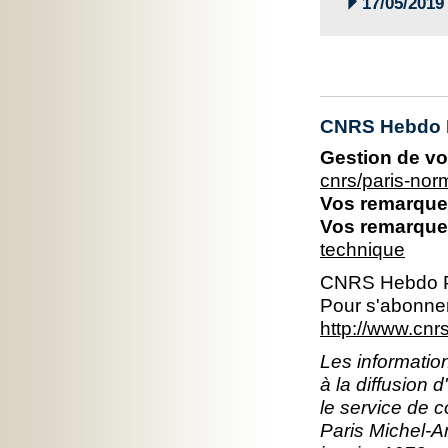

17/05/2019
CNRS Hebdo 
Gestion de vo
cnrs/paris-no
Vos remarques
Vos remarques
technique
CNRS Hebdo P
Pour s'abonner
http://www.cn
Les information
à la diffusion 
le service de 
Paris Michel-An