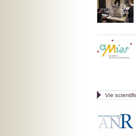

Vie scientif