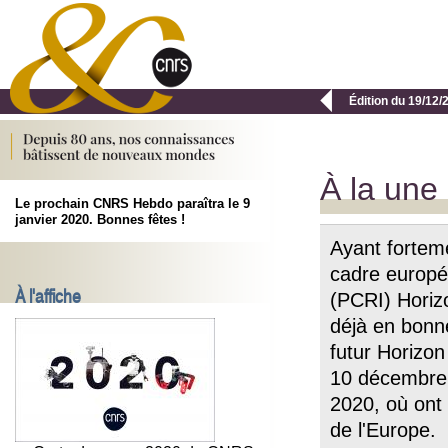

Édition du 19/12/
À la une
Le prochain CNRS Hebdo paraîtra le 9
janvier 2020. Bonnes fêtes !
Ayant forteme
cadre europé
À l'affiche
(PCRI) Horiz
déjà en bonne
futur Horizo
10 décembre 
2020, où ont 
de l'Europe.