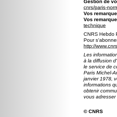
Gestion de vo
cnrs/paris-no
Vos remarques
Vos remarques
technique
CNRS Hebdo P
Pour s'abonner
http://www.cn
Les information
à la diffusion 
le service de 
Paris Michel-An
janvier 1978, v
informations q
obtenir commun
vous adresser
© CNRS