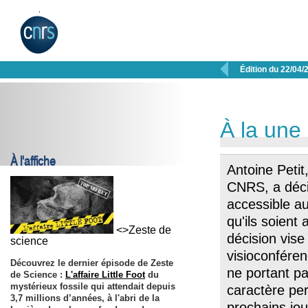

Édition du 22/04/
À la une
À l'affiche
Antoine Petit
CNRS, a déc
accessible a
qu'ils soien
<>Zeste de
décision vise 
science
visioconféren
Découvrez le dernier épisode de Zeste
ne portant p
de Science :
L'affaire Little Foot
du
mystérieux fossile qui attendait depuis
caractère per
3,7 millions d’années, à l'abri de la
prochains jou