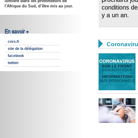
lumière dans les profondeurs de
l'Afrique du Sud, d’être mis au jour.
conditions de
y a un an.
En savoir +
cnrs.fr

Coronavir
site de la délégation
facebook
twitter