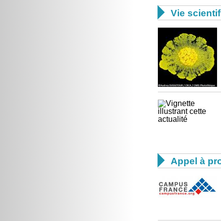

Vie scienti

Appel à pro