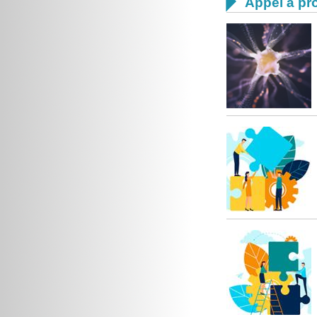

Appel à pro