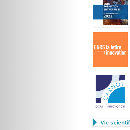

Vie scienti