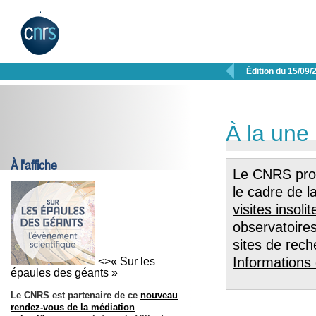

Édition du 15/09/
À la une
À l'affiche
Le CNRS pr
le cadre de l
visites insolit
observatoires
sites de rech
Informations 
<>« Sur les
épaules des géants »
Le CNRS est partenaire de ce
nouveau
rendez-vous de la médiation