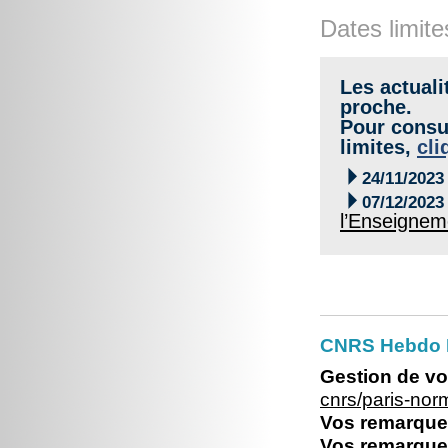
Dates limite
Les actuali
proche.
Pour consul
limites,
cli

24/11/2023

07/12/2023
l’Enseignem
CNRS Hebdo 
Gestion de vo
cnrs/paris-no
Vos remarques
Vos remarques