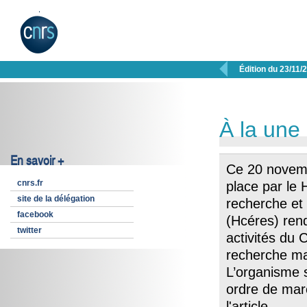

Édition du 23/11/
À la une
En savoir +
Ce 20 novemb
cnrs.fr
place par le 
site de la délégation
recherche et
facebook
(Hcéres) rend
twitter
activités du 
recherche ma
L’organisme s
ordre de ma
l'article
.