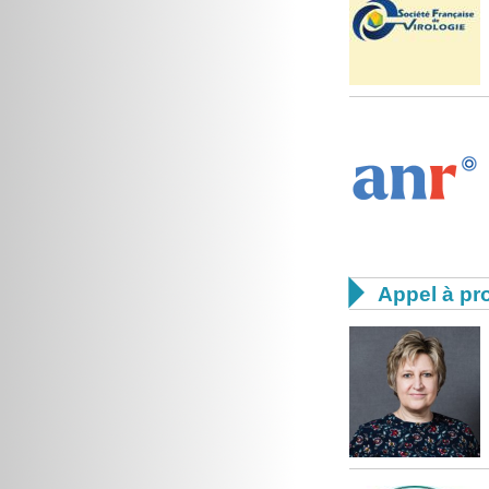

Appel à pro