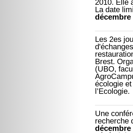
2010. Elle 
La date lim
décembre 
Les 2es jo
d'échanges 
restauratio
Brest. Orga
(UBO, facu
AgroCampus 
écologie e
l’Ecologie.
Une confér
recherche 
décembre