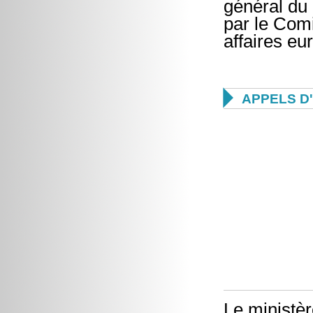
général du
par le Comi
affaires e

APPELS D
Le ministèr