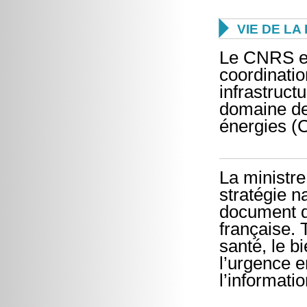

VIE DE L
Le CNRS et
coordinatio
infrastruct
domaine de
énergies 
La ministre
stratégie n
document dé
française. T
santé, le bi
l’urgence e
l’informati