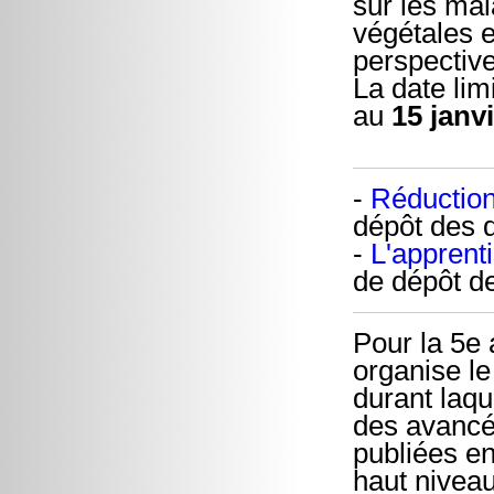
sur les mal
végétales e
perspective
La date limi
au
15 janv
-
Réduction
dépôt des 
-
L'apprenti
de dépôt d
Pour la 5e
organise le
durant laqu
des avancée
publiées e
haut niveau