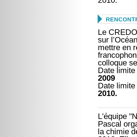
2010.

RENCONTR
Le CREDO (
sur l’Océan
mettre en r
francophone
colloque s
Date limit
2009
Date limite
2010.
L'équipe "
Pascal orga
la chimie 