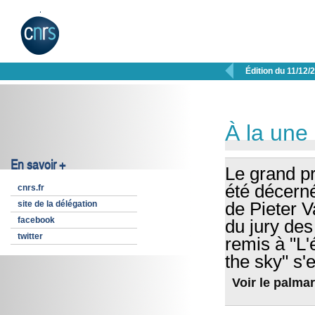

Édition du 11/12/
À la une
En savoir +
Le grand pr
été décerné
cnrs.fr
site de la délégation
de Pieter 
facebook
du jury des
twitter
remis à "L'
the sky" s'
Voir le palma