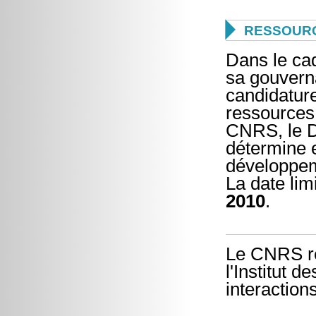

RESSOUR
Dans le cad
sa gouvern
candidatur
ressources
CNRS, le D
détermine e
développem
La date lim
2010
.
Le CNRS rec
l'Institut 
interaction