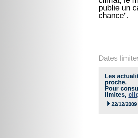
climat, le
publie un c
chance".
Dates limite
Les actuali
proche.
Pour consul
limites,
cli

22/12/2009