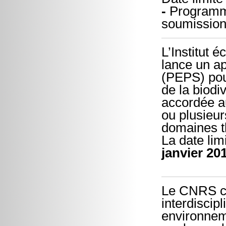
-
Program
soumission
L’Institut
lance un ap
(PEPS) pour
de la biodiv
accordée a
ou plusieur
domaines t
La date lim
janvier 20
Le CNRS c
interdiscip
environneme