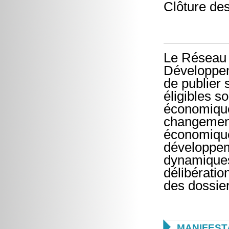
Clôture de
Le Réseau 
Développem
de publier 
éligibles s
économiques
changement
économiques
développeme
dynamiques
délibératio
des dossie

MANIFEST