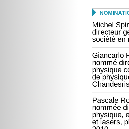

NOMINATI
Michel Spi
directeur g
société en
Giancarlo 
nommé direc
physique co
de physiqu
Chandesris
Pascale Rou
nommée dire
physique, e
et lasers, 