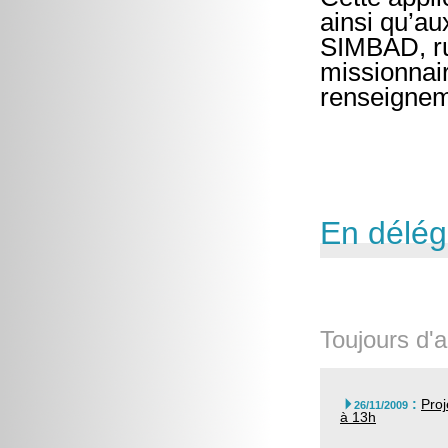
ainsi qu’au
SIMBAD, ru
missionnair
renseigneme
En délég
Toujours d'a
:
Proj

26/11/2009
à 13h