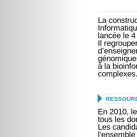
La construc
Informatiqu
lancée le 
Il regroupe
d’enseigne
génomiques
à la bioinf
complexes

RESSOUR
En 2010, l
tous les do
Les candida
l'ensemble 