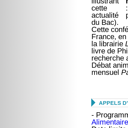
du Bac).
Cette confé
France, en 
la librairie
livre de Ph
recherche a
Débat anim
mensuel
P

APPELS D
- Program
Alimentair