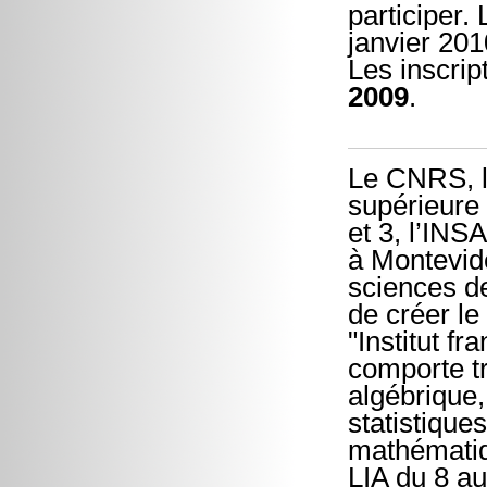
participer.
janvier 201
Les inscrip
2009
.
Le CNRS, l’
supérieure 
et 3, l’INS
à Montevid
sciences d
de créer le
"Institut f
comporte tr
algébrique
statistique
mathématiq
LIA du 8 a