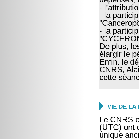
- l’attribut
- la partic
"Canceropô
- la parti
"CYCERON
De plus, le
élargir le 
Enfin, le d
CNRS, Alai
cette séanc

VIE DE L
Le CNRS et
(UTC) ont c
unique ancr