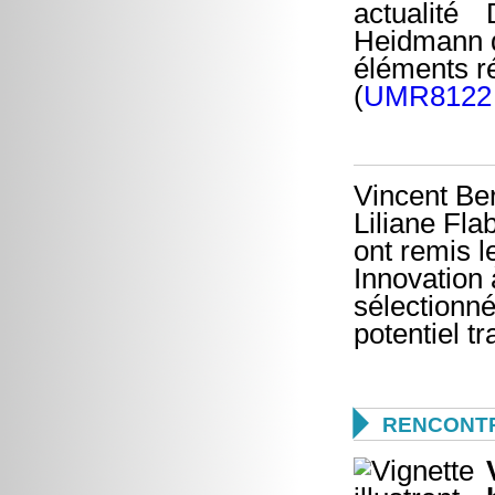
Heidmann di
éléments r
(
UMR8122
Vincent Ber
Liliane Fl
ont remis l
Innovation 
sélectionné
potentiel t

RENCONTR