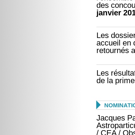
des concour
janvier 20
Les dossie
accueil en 
retournés 
Les résulta
de la prime

NOMINATI
Jacques Pa
Astropartic
/ CEA / Ob