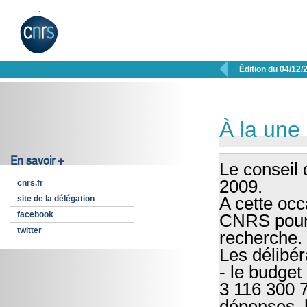

Édition du 04/12/
À la une
En savoir +
Le conseil 
2009.
cnrs.fr
site de la délégation
A cette occ
facebook
CNRS pour 
twitter
recherche.
Les délibér
- le budget
3 116 300 7
dépenses, h