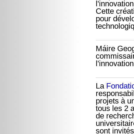
l'innovation
Cette créa
pour dévelo
technologiqu
Máire Geo
commissair
l'innovation
La
Fondati
responsabil
projets à u
tous les 2 
de recherc
universitai
sont invité