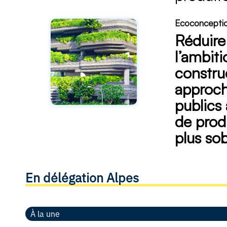
Ecoconception
Réduire
l’ambit
constru
approch
publics
de prod
plus sob
En délégation Alpes
À la une