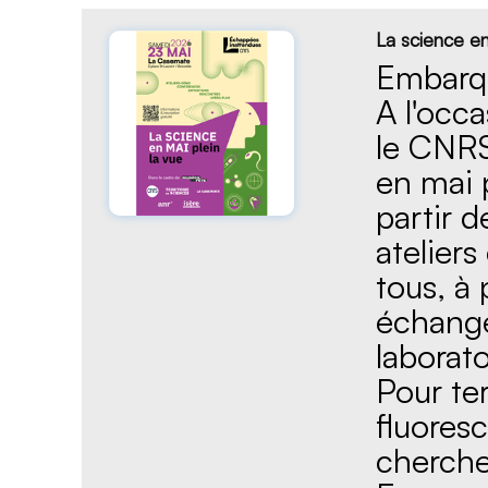
La science en
Embarqu
A l'occ
le CNRS
en mai p
partir 
ateliers
tous, à 
échange
laborat
Pour te
fluores
cherche