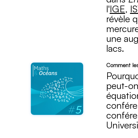
l'
IGE
,
IS
révèle q
mercure
une aug
lacs.
Comment les o
Pourquo
peut-on
équatio
confér
conféren
Universi