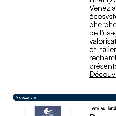
Venez a
écosyst
cherche
de l'usa
valorisa
et ital
recherch
présenta
Découvr
À découvrir
L'été au Jard