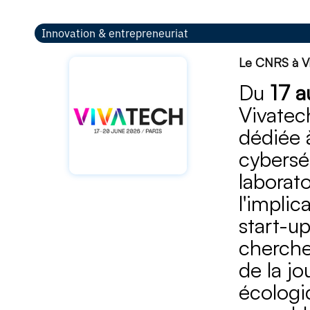
Innovation & entrepreneuriat
Le CNRS à Vi
Du
17 a
Vivatec
dédiée 
cyberséc
laborat
l'impli
start-up
cherche
de la j
écologi