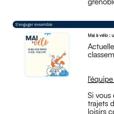
grenobl
S'engager ensemble
Mai à vélo : 
​​​Actue
classem
l'équip
Si vous 
trajets
loisirs 