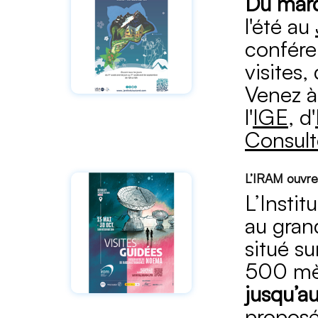
Du mard
l'été au
confére
visites,
Venez à
l'
IGE
, d'
Consult
L’IRAM ouvre
L’Instit
au gran
situé su
500 mèt
jusqu’a
proposé