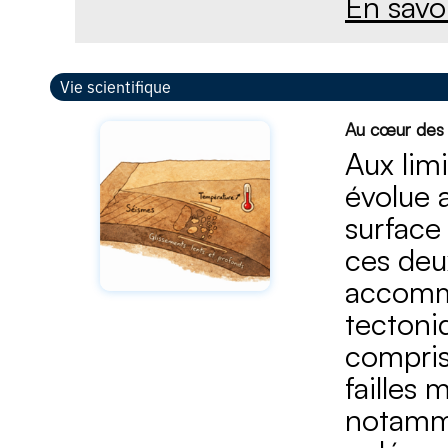
En savoi
Vie scientifique
Au cœur des f
Aux lim
évolue 
surface
ces deu
accommo
tectoni
compris
failles 
notamme