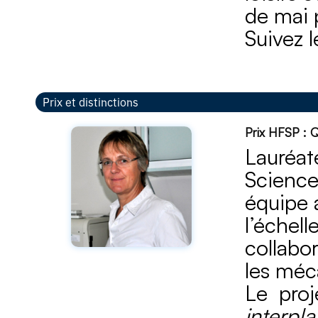
de mai 
Suivez l
Prix et distinctions
Prix HFSP : Q
Lauréat
Science
équipe
l’échel
collabo
les méc
Le proj
interpla