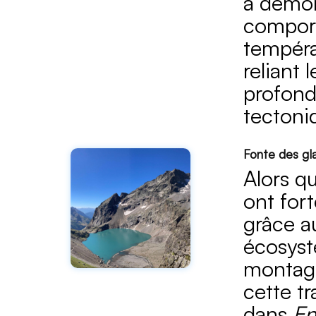
a démon
comport
températ
reliant 
profond
tectoni
Fonte des gl
Alors q
ont for
grâce a
écosyst
montagn
cette t
dans
En