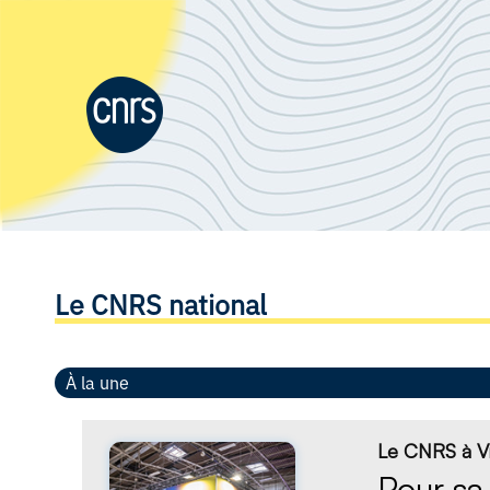
Le CNRS national
À la une
Le CNRS à V
Pour sa