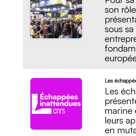
son rôl
présent
sous sa 
entrepr
fondame
europé
Les échappée
Les éch
présent
marine 
leurs a
en muta