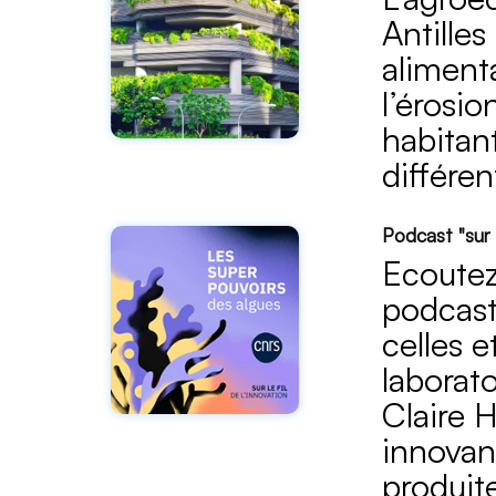
Antilles
alimenta
l’érosio
habitan
différe
Podcast "sur 
Ecoutez
podcast 
celles e
laborat
Claire 
innovan
produit