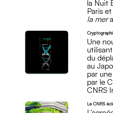
la Nuit 
Paris e
la mer
Cryptographi
Une nou
utilisa
du dépl
au Japo
par une
par le C
CNRS In
Le CNRS écla
L’agroé