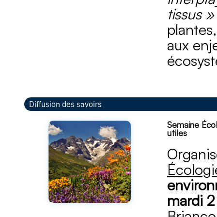
tissus »
plante
aux enje
écosys
Diffusion des savoirs
Semaine Écol
utiles
Organis
Écologi
environ
mardi 2
Brianç