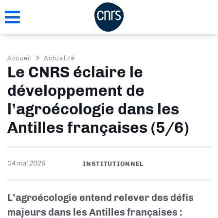
Aller
au
contenu
principal
Fil
Accueil
Actualité
Le CNRS éclaire le
d'Ariane
développement de
l’agroécologie dans les
Antilles françaises (5/6)
04 mai 2026
INSTITUTIONNEL
L’agroécologie entend relever des défis
majeurs dans les Antilles françaises :