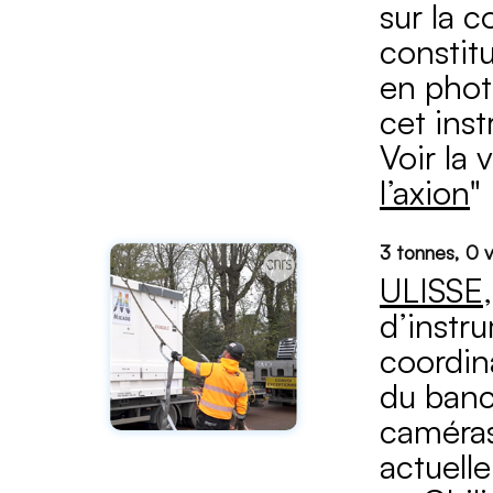
sur la 
constitu
en phot
cet ins
Voir la 
l’axion
"
3 tonnes, 0 v
ULISSE
d’instr
coordin
du banc
caméras
actuell