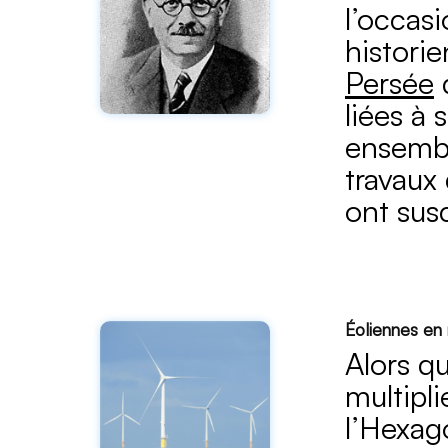
l’occasi
historie
Persée
d
liées à
ensembl
travaux
ont sus
Éoliennes en 
Alors qu
multipl
l’Hexag