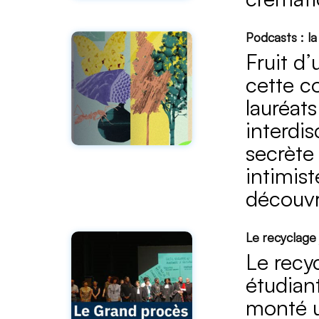
Podcasts : la
Fruit d
cette co
lauréats
interdis
secrète 
intimist
découvri
Le recyclage 
Le recyc
étudian
monté u