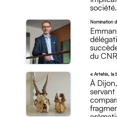
société.
Nomination 
Emmanue
délégat
succède
du CNRS
« Artehis, la
À Dijon,
servant
compara
fragmen
crémati