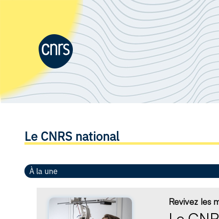
Le CNRS national
À la une
Revivez les
Le CNRS 