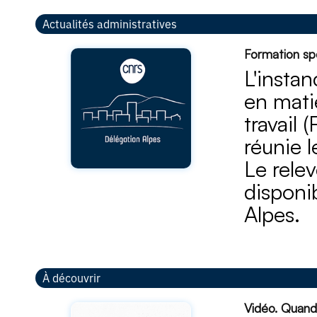
Actualités administratives
Formation spé
L'insta
en mati
travail 
réunie 
Le rele
disponib
Alpes.
À découvrir
Vidéo. Quand 