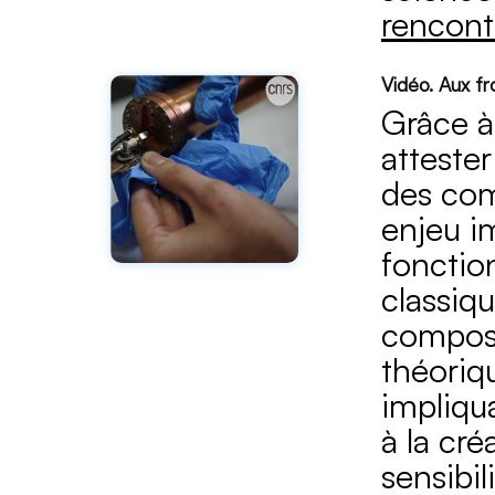
rencont
Vidéo. Aux fro
Grâce à
attester
des com
enjeu i
fonctio
classiq
composé
théoriqu
impliqu
à la cr
sensibil