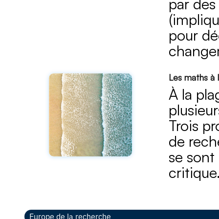
par des
(impliqu
pour dé
changem
Les maths à 
À la pla
plusieu
Trois p
de rech
se sont
critique
Europe de la recherche