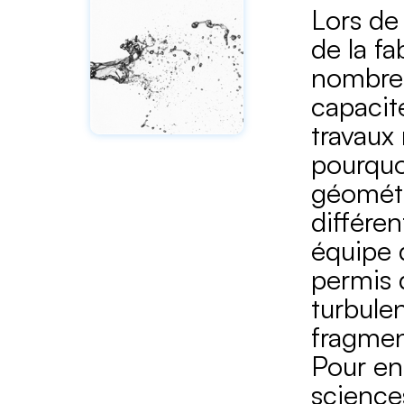
Lors de 
de la fa
nombre 
capacit
travaux
pourquo
géométr
différe
équipe
permis 
turbulen
fragment
Pour en
sciences