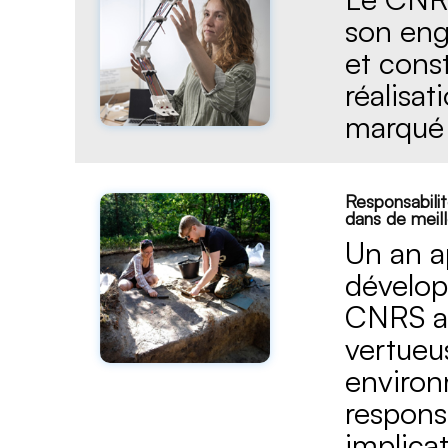
son eng
et cons
réalisa
marqué 
Responsabilit
dans de meill
Un an a
dévelop
CNRS a 
vertueus
environ
responsa
implicat