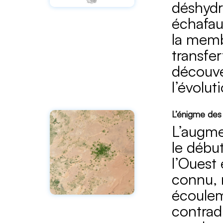
déshydr
échafau
la memb
transfer
découve
l’évolut
L’énigme des
L’augme
le début
l’Ouest
connu, 
écoulem
contrad