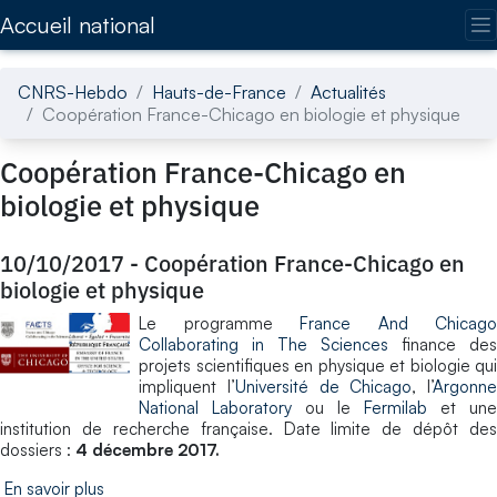
Accédez directement au contenu de la page
Accueil national
CNRS-Hebdo
Hauts-de-France
Actualités
Coopération France-Chicago en biologie et physique
Coopération France-Chicago en
biologie et physique
10/10/2017
-
Coopération France-Chicago en
biologie et physique
Le programme
France And Chicago
Collaborating in The Sciences
finance des
projets scientifiques en physique et biologie qui
impliquent l’
Université de Chicago
, l’
Argonne
National Laboratory
ou le
Fermilab
et une
institution de recherche française. Date limite de dépôt des
dossiers :
4 décembre 2017.
En savoir plus