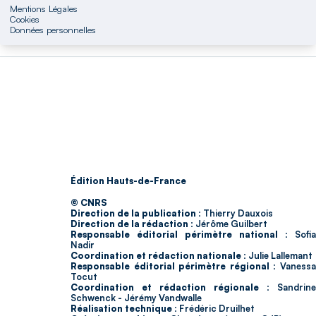
Mentions Légales
Cookies
Données personnelles
Édition Hauts-de-France
© CNRS
Direction de la publication :
Thierry Dauxois
Direction de la rédaction :
Jérôme Guilbert
Responsable éditorial périmètre national :
Sofia
Nadir
Coordination et rédaction nationale :
Julie Lallemant
Responsable éditorial périmètre régional :
Vaness
Tocut
Coordination et rédaction régionale :
Sandrine
Schwenck - Jérémy Vandwalle
Réalisation technique :
Frédéric Druilhet