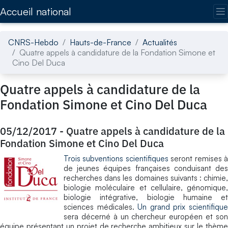
Accédez directement au contenu de la page
Accueil national
CNRS-Hebdo
Hauts-de-France
Actualités
Quatre appels à candidature de la Fondation Simone et
Cino Del Duca
Quatre appels à candidature de la
Fondation Simone et Cino Del Duca
05/12/2017
-
Quatre appels à candidature de la
Fondation Simone et Cino Del Duca
Trois subventions scientifiques
seront remises 
de jeunes équipes françaises conduisant des
recherches dans les domaines suivants : chimie,
biologie moléculaire et cellulaire, génomique,
biologie intégrative, biologie humaine et
sciences médicales.
Un grand prix scientifiqu
sera décerné à un chercheur européen et son
équipe présentant un projet de recherche ambitieux sur le thème