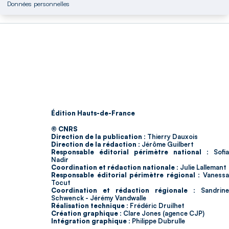
Données personnelles
Édition Hauts-de-France
© CNRS
Direction de la publication :
Thierry Dauxois
Direction de la rédaction :
Jérôme Guilbert
Responsable éditorial périmètre national :
Sofia
Nadir
Coordination et rédaction nationale :
Julie Lallemant
Responsable éditorial périmètre régional :
Vaness
Tocut
Coordination et rédaction régionale :
Sandrine
Schwenck - Jérémy Vandwalle
Réalisation technique :
Frédéric Druilhet
Création graphique :
Clare Jones (agence CJP)
Intégration graphique :
Philippe Dubrulle