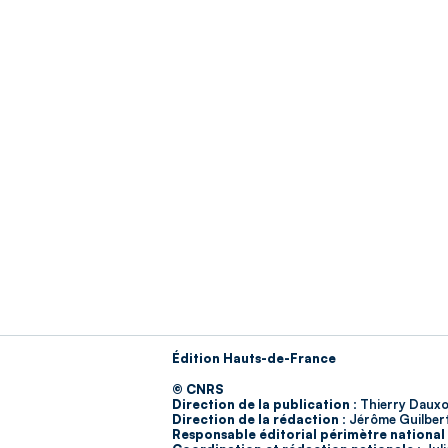
Édition Hauts-de-France
© CNRS
Direction de la publication :
Thierry Dauxo
Direction de la rédaction :
Jérôme Guilber
Responsable éditorial périmètre national 