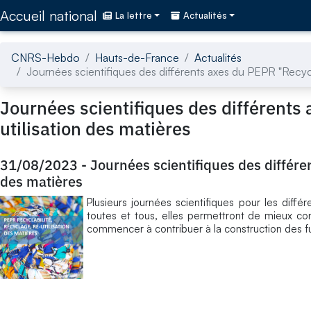
Accédez directement au contenu de la page
Accueil national
La lettre
Actualités
CNRS-Hebdo
Hauts-de-France
Actualités
Journées scientifiques des différents axes du PEPR "Recycla
Journées scientifiques des différents 
utilisation des matières
31/08/2023
-
Journées scientifiques des différen
des matières
Plusieurs journées scientifiques pour les diffé
toutes et tous, elles permettront de mieux co
commencer à contribuer à la construction des fu