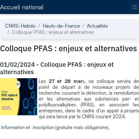
Accédez directement au contenu de la page
Accueil national
CNRS-Hebdo
Hauts-de-France
Actualités
Colloque PFAS : enjeux et alternatives
Colloque PFAS : enjeux et alternatives
01/02/2024
-
Colloque PFAS : enjeux et
alternatives
Les
27 et 28 mar
s, ce colloque servira de
point de départ à de nouveaux projets de
recherche couvrant la détection, la remédiation
et les alternatives aux substances per- et
polyfluoroalkylées (PFAS), en associant les
entreprises, dans le cadre d’un appel à projets
qui sera lancé par le CNRS courant 2024.
Information
et
inscription
(gratuite mais obligatoire).