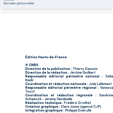
Données personnelles
Édition Hauts-de-France
© CNRS
Direction de la publication :
Thierry Dauxois
Direction de la rédaction :
Jérôme Guilbert
Responsable éditorial périmètre national :
Sofia
Nadir
Coordination et rédaction nationale :
Julie Lallemant
Responsable éditorial périmètre régional :
Vaness
Tocut
Coordination et rédaction régionale :
Sandrine
Schwenck - Jérémy Vandwalle
Réalisation technique :
Frédéric Druilhet
Création graphique :
Clare Jones (agence CJP)
Intégration graphique :
Philippe Dubrulle