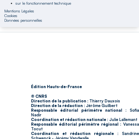
sur le fonctionnement technique
Mentions Légales
Cookies
Données personnelles
Édition Hauts-de-France
© CNRS
Direction de la publication :
Thierry Dauxois
Direction de la rédaction :
Jérôme Guilbert
Responsable éditorial périmètre national :
Sofia
Nadir
Coordination et rédaction nationale :
Julie Lallemant
Responsable éditorial périmètre régional :
Vaness
Tocut
Coordination et rédaction régionale :
Sandrine
Schwenck - Jérémy Vandwalle