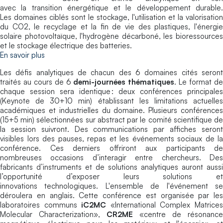
avec la transition énergétique et le développement durable.
Les domaines ciblés sont le stockage, l'utilisation et la valorisation
du CO2, le recyclage et la fin de vie des plastiques, l'énergie
solaire photovoltaïque, l'hydrogène décarboné, les bioressources
et le stockage électrique des batteries.
En savoir plus
Les défis analytiques de chacun des 6 domaines cités seront
traités au cours de 6
demi-journées thématiques
. Le format d
chaque session sera identique : deux conférences principales
(Keynote de 30+10 min) établissant les limitations actuelles
académiques et industrielles du domaine. Plusieurs conférences
(15+5 min) sélectionnées sur abstract par le comité scientifique de
la session suivront. Des communications par affiches seront
visibles lors des pauses, repas et les événements sociaux de la
conférence. Ces derniers offriront aux participants de
nombreuses occasions d’interagir entre chercheurs. Des
fabricants d’instruments et de solutions analytiques auront aussi
l’opportunité d’exposer leurs solutions et
innovations technologiques.
L'ensemble de l'événement s
déroulera en anglais. Cette conférence est organisée par les
laboratoires communs
iC2MC
«International Complex Matrice
Molecular Characterization»,
CR2ME
«centre de résonance