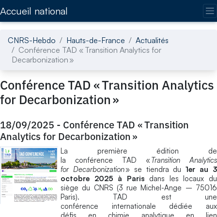
Accédez directement au contenu de la page
Accueil national
CNRS-Hebdo
Hauts-de-France
Actualités
Conférence TAD « Transition Analytics for
Decarbonization »
Conférence TAD « Transition Analytics
for Decarbonization »
18/09/2025
-
Conférence TAD « Transition
Analytics for Decarbonization »
La première édition de
la conférence TAD «
Transition Analytics
for Decarbonization
» se tiendra du
1er au 
octobre 2025 à Paris
dans les locaux d
siège du CNRS (3 rue Michel-Ange – 75016
Paris). TAD est une
conférence internationale dédiée aux
défis en chimie analytique en lien