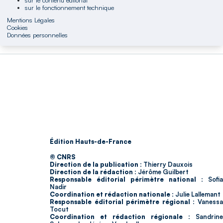
sur le fonctionnement technique
Mentions Légales
Cookies
Données personnelles
Édition Hauts-de-France
© CNRS
Direction de la publication :
Thierry Dauxois
Direction de la rédaction :
Jérôme Guilbert
Responsable éditorial périmètre national :
Sofia
Nadir
Coordination et rédaction nationale :
Julie Lallemant
Responsable éditorial périmètre régional :
Vaness
Tocut
Coordination et rédaction régionale :
Sandrine