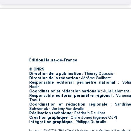
Édition Hauts-de-France
© CNRS
Direction de la publication :
Thierry Dauxois
Direction de la rédaction :
Jérôme Guilbert
Responsable éditorial périmètre national :
Sofia
Nadir
Coordination et rédaction nationale :
Julie Lallemant
Responsable éditorial périmètre régional :
Vaness
Tocut
Coordination et rédaction régionale :
Sandrine
Schwenck - Jérémy Vandwalle
Réalisation technique :
Frédéric Druilhet
Création graphique :
Clare Jones (agence CJP)
Intégration graphique :
Philippe Dubrulle
Copyright © 2026
CNRS
- Centre National de la Recherche Scientifique