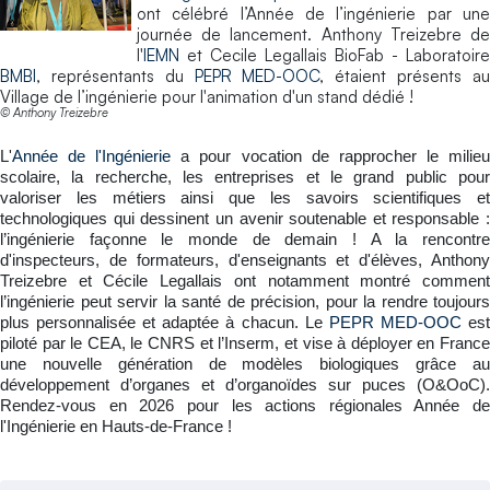
ont célébré l’Année de l’ingénierie par une
journée de lancement. Anthony Treizebre de
l'
IEMN
et Cecile Legallais BioFab - Laboratoire
BMBI
, représentants du
PEPR MED-OOC
, étaient présents a
Village de l’ingénierie pour l'animation d'un stand dédié !
© Anthony Treizebre
L'
Année de l'Ingénierie
a pour vocation de rapprocher le milie
scolaire, la recherche, les entreprises et le grand public pour
valoriser les métiers ainsi que les savoirs scientifiques et
technologiques qui dessinent un avenir soutenable et responsable :
l’ingénierie façonne le monde de demain ! A la rencontre
d'inspecteurs, de formateurs, d'enseignants et d'élèves, Anthony
Treizebre et Cécile Legallais ont notamment montré comment
l’ingénierie peut servir la santé de précision, pour la rendre toujours
plus personnalisée et adaptée à chacun. Le
PEPR MED-OOC
es
piloté par le CEA, le CNRS et l’Inserm, et vise à déployer en France
une nouvelle génération de modèles biologiques grâce au
développement d’organes et d’organoïdes sur puces (O&OoC).
Rendez-vous en 2026 pour les actions régionales Année de
l'Ingénierie en Hauts-de-France !