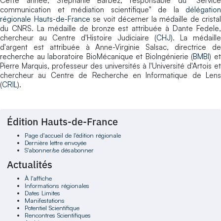
Cette année, Stéphanie Barbez, responsable du "Service
communication et médiation scientifique" de la
délégation
régionale Hauts-de-France
se voit décerner la médaille de cristal
du CNRS. La médaille de bronze est attribuée à Dante Fedele,
chercheur au Centre d'Histoire Judiciaire (
CHJ
). La médaille
d'argent est attribuée à Anne-Virginie Salsac, directrice de
recherche au laboratoire BioMécanique et BioIngénierie (
BMBI
) e
Pierre Marquis, professeur des universités à l'Université d'Artois et
chercheur au Centre de Recherche en Informatique de Lens
(
CRIL
).
Édition Hauts-de-France
Page d'accueil de l'édition régionale
Dernière lettre envoyée
S'abonner/se désabonner
Actualités
À l'affiche
Informations régionales
Dates Limites
Manifestations
Potentiel Scientifique
Rencontres Scientifiques