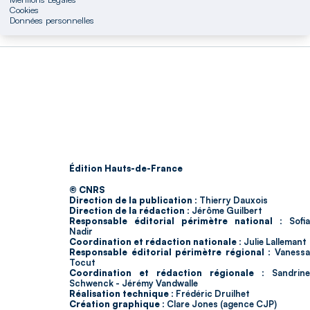
Cookies
Données personnelles
Édition Hauts-de-France
© CNRS
Direction de la publication :
Thierry Dauxois
Direction de la rédaction :
Jérôme Guilbert
Responsable éditorial périmètre national :
Sofia
Nadir
Coordination et rédaction nationale :
Julie Lallemant
Responsable éditorial périmètre régional :
Vaness
Tocut
Coordination et rédaction régionale :
Sandrine
Schwenck - Jérémy Vandwalle
Réalisation technique :
Frédéric Druilhet
Création graphique :
Clare Jones (agence CJP)