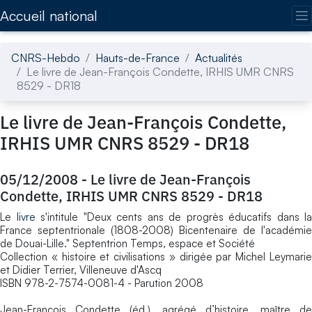
Accédez directement au contenu de la page
Accueil national
CNRS-Hebdo
Hauts-de-France
Actualités
Le livre de Jean-François Condette, IRHIS UMR CNRS
8529 - DR18
Le livre de Jean-François Condette,
IRHIS UMR CNRS 8529 - DR18
05/12/2008
-
Le livre de Jean-François
Condette, IRHIS UMR CNRS 8529 - DR18
Le
livre
s'intitule "Deux cents ans de progrès éducatifs dans la
France septentrionale (1808-2008) Bicentenaire de l'académie
de Douai-Lille." Septentrion Temps, espace et Société
Collection « histoire et civilisations » dirigée par Michel Leymarie
et Didier Terrier, Villeneuve d'Ascq
ISBN 978-2-7574-0081-4 - Parution 2008
Jean-Francois Condette (éd.), agrégé d’histoire, maître de