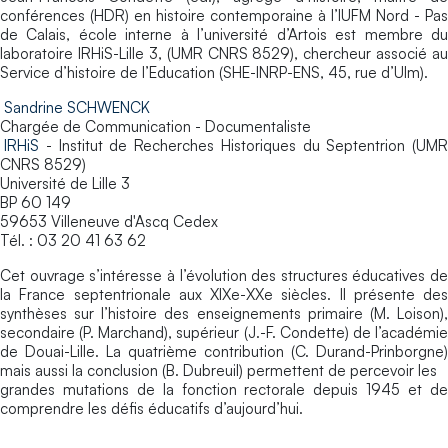
conférences (HDR) en histoire contemporaine à l’IUFM Nord - Pas
de Calais, école interne à l’université d’Artois est membre du
laboratoire IRHiS-Lille 3, (UMR CNRS 8529), chercheur associé au
Service d’histoire de l’Education (SHE-INRP-ENS, 45, rue d’Ulm).
Sandrine SCHWENCK
Chargée de Communication - Documentaliste
IRHiS
- Institut de Recherches Historiques du Septentrion (UMR
CNRS 8529)
Université de Lille 3
BP 60 149
59653 Villeneuve d'Ascq Cedex
Tél. : 03 20 41 63 62
Cet ouvrage s’intéresse à l’évolution des structures éducatives de
la France septentrionale aux XIXe-XXe siècles. Il présente des
synthèses sur l’histoire des enseignements primaire (M. Loison),
secondaire (P. Marchand), supérieur (J.-F. Condette) de l’académie
de Douai-Lille. La quatrième contribution (C. Durand-Prinborgne)
mais aussi la conclusion (B. Dubreuil) permettent de percevoir les
grandes mutations de la fonction rectorale depuis 1945 et de
comprendre les défis éducatifs d’aujourd’hui.