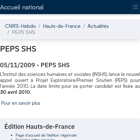
Accédez directement au contenu de la page
Accueil national
CNRS-Hebdo
Hauts-de-France
Actualités
PEPS SHS
PEPS SHS
05/11/2009
-
PEPS SHS
L’Institut des sciences humaines et sociales (INSHS) lance le nouvel
appel ouvert à Projet Exploratoire/Premier Soutien (PEPS) pour
l’année 2010. La date limite pour se porter candidat est fixée au
30 avril 2010
.
Pour en savoir plus
Édition Hauts-de-France
Page d'accueil de l'édition régionale
Dernière lettre envoyée